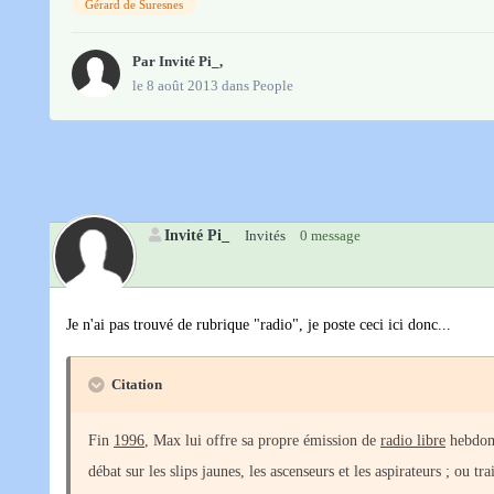
Gérard de Suresnes
Par Invité Pi_,
le 8 août 2013
dans
People
Invité Pi_
Invités
0 message
Je n'ai pas trouvé de rubrique "radio", je poste ceci ici donc...
Citation
Fin
1996
, Max lui offre sa propre émission de
radio libre
hebdom
débat sur les slips jaunes, les ascenseurs et les aspirateurs ; ou t