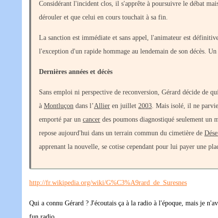
Considérant l'incident clos, il s'apprête à poursuivre le débat mai
dérouler et que celui en cours touchait à sa fin.
La sanction est immédiate et sans appel, l'animateur est définit
l'exception d'un rapide hommage au lendemain de son décès. Un m
Dernières années et décès
Sans emploi ni perspective de reconversion, Gérard décide de qui
à
Montluçon
dans l’
Allier
en juillet
2003
. Mais isolé, il ne parv
emporté par un
cancer
des poumons diagnostiqué seulement un mo
repose aujourd'hui dans un terrain commun du cimetière de
Dése
apprenant la nouvelle, se cotise cependant pour lui payer une p
http://fr.wikipedia.org/wiki/G%C3%A9rard_de_Suresnes
Qui a connu Gérard ? J'écoutais ça à la radio à l'époque, mais je n'av
fun radio.