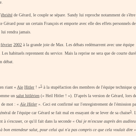
e.
'
ébriété
de Gérard, le couple se sépare. Sandy lui reproche notamment de s'être
tte Gérard pour un certain François et emporte avec elle des effets personnels d
 lui rendra jamais.
février
2002
à la grande joie de Max. Les débats redémarrent avec une équipe
Les habituels reprennent du service. Mais la reprise ne sera que de courte durée
un débat.
5
 en riant «
Aïe
Hitler
! »
à la stupéfaction des membres de l'équipe technique qu
é comme un
salut hitlérien
(« Heil Hitler ! »). D'après la version de Gérard, lors d
eu de mot :
«
Aïe Hitler
»
. Ceci est confirmé sur l'enregistrement de l'émission p
5
 général de l'équipe car Gérard se fait mal en essayant de se lever de sa chaise
. 
t à s'excuser, ce qu'il fait dans la seconde
« Oui je m'excuse auprès des auditeu
 à bon entendeur salut, pour celui qui n'a pas compris ce que cela voulait dire »