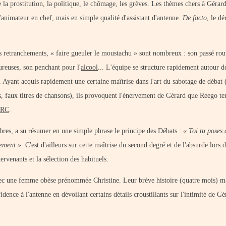
 la prostitution, la politique, le chômage, les grèves. Les thèmes chers à Gérar
 l'animateur en chef, mais en simple qualité d'assistant d'antenne.
De facto
, le d
s retranchements, « faire gueuler le moustachu » sont nombreux : son passé rout
reuses, son penchant pour l'
alcool
... L'équipe se structure rapidement autour d
Ayant acquis rapidement une certaine maîtrise dans l'art du sabotage de débat 
ms, faux titres de chansons), ils provoquent l'énervement de Gérard que Reego te
IRC
.
lèbres, a su résumer en une simple phrase le principe des Débats :
« Toi tu poses 
lement »
. C'est d'ailleurs sur cette maîtrise du second degré et de l'absurde lors 
ervenants et la sélection des habituels.
avec une femme obèse prénommée Christine. Leur brève histoire (quatre mois) m
fidence à l'antenne en dévoilant certains détails croustillants sur l'intimité de Gé