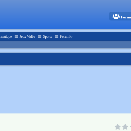
Foru
rmatique
Jeux Vidéo
Sports
ForumFr