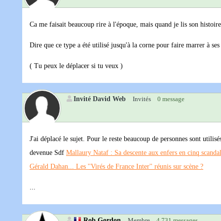
Ca me faisait beaucoup rire à l'époque, mais quand je lis son histoire 
Dire que ce type a été utilisé jusqu'à la corne pour faire marrer à ses
( Tu peux le déplacer si tu veux )
Invité David Web
Invités
0 message
J'ai déplacé le sujet. Pour le reste beaucoup de personnes sont utilis
devenue Sdf
Mallaury Nataf : Sa descente aux enfers en cinq scandal
Gérald Dahan... Les ''Virés de France Inter'' réunis sur scène ?
...
Rob Gordon
Membre
4 731 messages