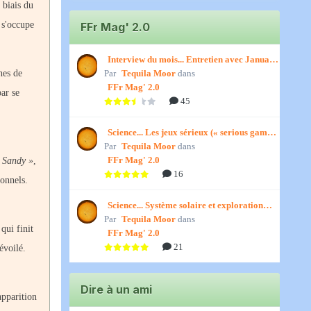
 biais du
 s'occupe
FFr Mag' 2.0
Interview du mois... Entretien avec January,
Par
par Titenath
Tequila Moor
dans
nes de
FFr Mag' 2.0
par se
45
Science... Les jeux sérieux (« serious games
Par
») par Jedino
Tequila Moor
dans
FFr Mag' 2.0
t Sandy »
,
16
sonnels.
Science... Système solaire et exploration
Par
spatiale, par Jedino
Tequila Moor
dans
qui finit
FFr Mag' 2.0
21
évoilé.
Dire à un ami
apparition