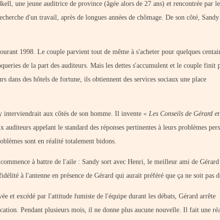
ell, une jeune auditrice de province (âgée alors de 27 ans) et rencontrée par le
recherche d'un travail, après de longues années de chômage. De son côté, Sandy
courant 1998. Le couple parvient tout de même à s'acheter pour quelques centai
queries de la part des auditeurs. Mais les dettes s'accumulent et le couple finit 
rs dans des hôtels de fortune, ils obtiennent des services sociaux une place
y interviendrait aux côtés de son homme. Il invente
« Les Conseils de Gérard e
x auditeurs appelant le standard des réponses pertinentes à leurs problèmes per
problèmes sont en réalité totalement bidons.
ommence à battre de l'aile : Sandy sort avec Henri, le meilleur ami de Gérard 
délité à l'antenne en présence de Gérard qui aurait préféré que ça ne soit pas d
vée et excédé par l'attitude fumiste de l'équipe durant les débats, Gérard arrête
cation. Pendant plusieurs mois, il ne donne plus aucune nouvelle. Il fait une ré