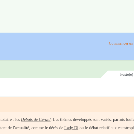
Commencer un 
Posté(e)
adaire : les
Débats de Gérard
. Les thèmes développés sont variés, parfois louf
raitant de l'actualité, comme le décès de
Lady Di
ou le débat relatif aux catastrop