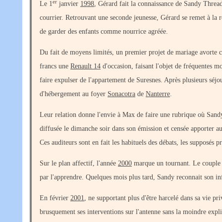
er
Le 1
janvier
1998
, Gérard fait la connaissance de Sandy Threadk
courrier. Retrouvant une seconde jeunesse, Gérard se remet à la 
de garder des enfants comme nourrice agréée.
Du fait de moyens limités, un premier projet de mariage avorte 
francs une
Renault 14
d'occasion, faisant l'objet de fréquentes mo
faire expulser de l'appartement de Suresnes. Après plusieurs séjou
d'hébergement au foyer
Sonacotra
de
Nanterre
.
Leur relation donne l'envie à Max de faire une rubrique où Sand
diffusée le dimanche soir dans son émission et censée apporter au
Ces auditeurs sont en fait les habituels des débats, les supposés 
Sur le plan affectif, l'année
2000
marque un tournant. Le couple c
par l'apprendre. Quelques mois plus tard, Sandy reconnait son infi
En février
2001
, ne supportant plus d'être harcelé dans sa vie pri
brusquement ses interventions sur l'antenne sans la moindre expli