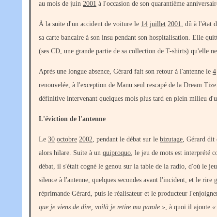
au mois de juin
2001
à l'occasion de son quarantième anniversair
À la suite d'un accident de voiture le
14
juillet
2001
, dû à l'état d
sa carte bancaire à son insu pendant son hospitalisation. Elle qui
(ses CD, une grande partie de sa collection de T-shirts) qu'elle ne
Après une longue absence, Gérard fait son retour à l'antenne le
4
renouvelée, à l'exception de Manu seul rescapé de la Dream Tize. 
définitive intervenant quelques mois plus tard en plein milieu d'
L'éviction de l'antenne
Le
30
octobre
2002
, pendant le débat sur le
bizutage
, Gérard dit
alors hilare. Suite à un
quiproquo
, le jeu de mots est interprét
débat, il s'était cogné le genou sur la table de la radio, d'où le j
silence à l'antenne, quelques secondes avant l'incident, et le rire
réprimande Gérard, puis le réalisateur et le producteur l'enjoignen
que je viens de dire, voilà je retire ma parole »
, à quoi il ajoute
«