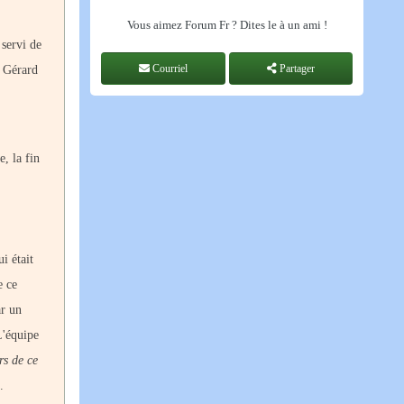
Vous aimez Forum Fr ? Dites le à un ami !
 servi de
Courriel
Partager
e Gérard
, la fin
i était
e ce
ar un
L'équipe
rs de ce
.