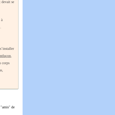
t devait se
 à
.
s’installer
ntluçon
,
n corps
ns,
s "amis" de