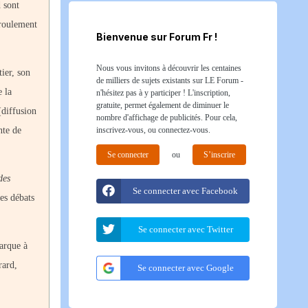
d sont
éroulement
Bienvenue sur Forum Fr !
Nous vous invitons à découvrir les centaines
ier, son
de milliers de sujets existants sur LE Forum -
e la
n'hésitez pas à y participer ! L'inscription,
gratuite, permet également de diminuer le
(diffusion
nombre d'affichage de publicités. Pour cela,
inscrivez-vous, ou connectez-vous.
nte de
Se connecter
ou
S’inscrire
des
Se connecter avec Facebook
des débats
Se connecter avec Twitter
arque à
rard,
Se connecter avec Google