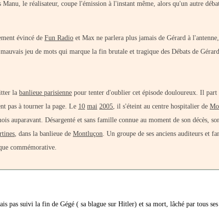
s Manu, le réalisateur, coupe l'émission à l'instant même, alors qu'un autre déba
ivement évincé de
Fun Radio
et Max ne parlera plus jamais de Gérard à l'antenne,
auvais jeu de mots qui marque la fin brutale et tragique des Débats de Gérard
tter la
banlieue parisienne
pour tenter d'oublier cet épisode douloureux. Il part 
ient pas à tourner la page. Le
10
mai
2005
, il s'éteint au centre hospitalier de
Mo
is auparavant. Désargenté et sans famille connue au moment de son décès, so
rtines
, dans la banlieue de
Montluçon
. Un groupe de ses anciens auditeurs et fa
laque commémorative.
ais pas suivi la fin de Gégé ( sa blague sur Hitler) et sa mort, lâché par tous se