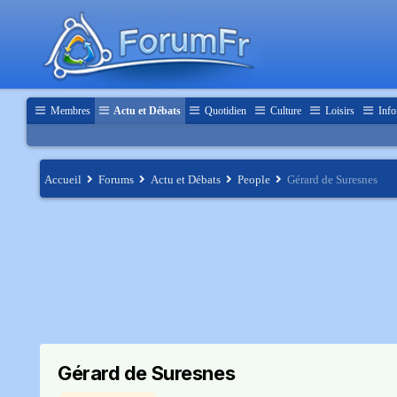
Membres
Actu et Débats
Quotidien
Culture
Loisirs
Info
Accueil
Forums
Actu et Débats
People
Gérard de Suresnes
Gérard de Suresnes