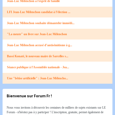
Jean-Luc Mélenchon a l'esprit de famille
LFI Jean-Luc Mélenchon candidat à l’élection ...
Jean-Luc Mélenchon souhaite démanteler immédi...
"La meute" un livre sur Jean-Luc Mélenchon
Jean-Luc Mélenchon accusé d’antisémitisme à g...
Bassi Konaté, le nouveau maire de Sarcelles s...
Séance publique à l'Assemblée nationale - Jea...
Une "bêtise artificielle" : Jean-Luc Mélencho...
Bienvenue sur Forum Fr !
Nous vous invitons à découvrir les centaines de milliers de sujets existants sur LE
Forum - n'hésitez pas à y participer ! L'inscription, gratuite, permet également de