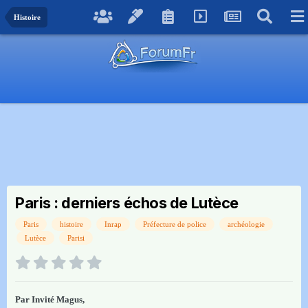
Histoire
Paris : derniers échos de Lutèce
Paris
histoire
Inrap
Préfecture de police
archéologie
Lutèce
Parisi
Par Invité Magus,