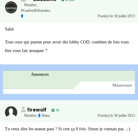
Membre
,
#GauloisRéfractaire,
Posté(e)
le 30 juillet 2013
Salut
Tous ceux qui payent pour avoir des lobby COD, combien de fois vous
êtes vous fait arnaquer ?
Annonces
Maintenant
firewolf
11
Membre
,
36ans
Posté(e)
le 30 juillet 2013
Tu veux dire les season pass ? Si cest ça 0 fois. Sinon je connais pas. ;-)