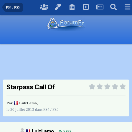
PS4 / PS5
Starpass Call Of
Par
LulzLamo
,
le 30 juillet 2013
dans
PS4 / PS5
LulzLamo
2 132