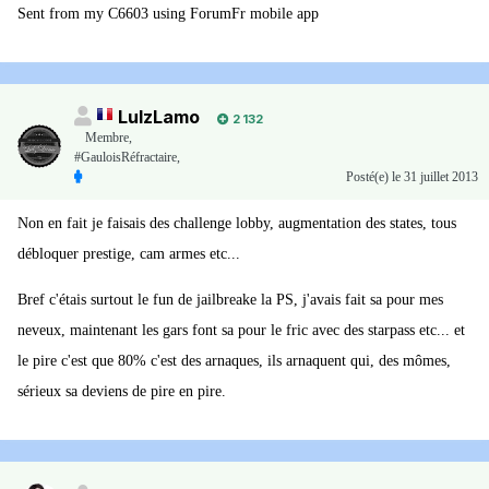
Sent from my C6603 using ForumFr mobile app
LulzLamo
2 132
Membre
,
#GauloisRéfractaire,
Posté(e)
le 31 juillet 2013
Non en fait je faisais des challenge lobby, augmentation des states, tous
débloquer prestige, cam armes etc...
Bref c'étais surtout le fun de jailbreake la PS, j'avais fait sa pour mes
neveux, maintenant les gars font sa pour le fric avec des starpass etc... et
le pire c'est que 80% c'est des arnaques, ils arnaquent qui, des mômes,
sérieux sa deviens de pire en pire.