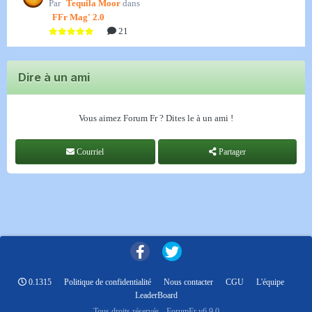
Par
Tequila Moor
dans
FFr Mag' 2.0
21
Dire à un ami
Vous aimez Forum Fr ? Dites le à un ami !
Courriel
Partager
0.1315
Politique de confidentialité
Nous contacter
CGU
L'équipe
LeaderBoard
Tous droits réservés - ForumFr v6.9.0