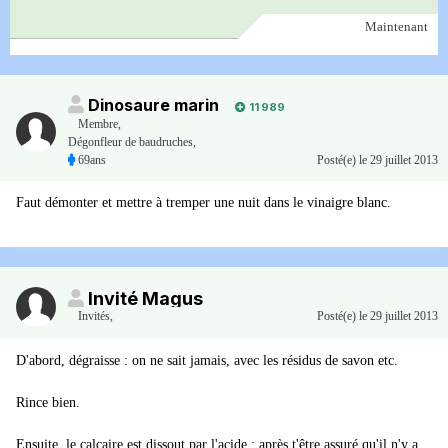
Maintenant
Dinosaure marin
11 989
Membre
,
Dégonfleur de baudruches,
69ans
Posté(e)
le 29 juillet 2013
Faut démonter et mettre à tremper une nuit dans le vinaigre blanc.
Invité Magus
Invités
,
Posté(e)
le 29 juillet 2013
D'abord, dégraisse : on ne sait jamais, avec les résidus de savon etc.
Rince bien.
Ensuite, le calcaire est dissout par l'acide : après t'être assuré qu'il n'y a