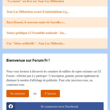
"La meute" un livre sur Jean-Luc Mélenchon
Jean-Luc Mélenchon accusé d’antisémitisme à g...
Bassi Konaté, le nouveau maire de Sarcelles s...
Séance publique à l'Assemblée nationale - Jea...
Une "bêtise artificielle" : Jean-Luc Mélencho...
Bienvenue sur Forum Fr !
Nous vous invitons à découvrir les centaines de milliers de sujets existants sur LE
Forum - n'hésitez pas à y participer ! L'inscription, gratuite, permet également de
diminuer le nombre d'affichage de publicités. Pour cela, inscrivez-vous, ou
connectez-vous.
Se connecter
ou
S’inscrire
Se connecter avec Facebook