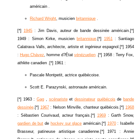
américain .
Richard Wright
, musicien
britannique
.
[*]
1945
: Jim Davis, auteur de bande dessinée américain.[*]
1949 : Simon Kirke, musicien
britannique
.[*]
1951
: Santiago
Calatrava Valls, architecte, artiste et ingénieur espagnol.[*] 1954
:
Hugo Chávez
, homme d?État
vénézuelien
.[*] 1958 : Terry Fox,
athlète canadien .[*] 1961 :
Pascale Montpetit, actrice québécoise.
Scott E. Parazynski, astronaute américain.
[*] 1963 :
Gag
,
scénariste
et
dessinateur
québécois
de
bande
dessinée
.[*]
1967
: Nelson Minville, chanteur québécois.[*]
1968
: Sébastien Courivaud, acteur français.[*]
1969
: Garth Snow,
gardien de but
de
hockey sur glace
américain.[*]
1970
: Isabelle
Brasseur, patineuse artistique canadienne.[*] 1971 : Annie