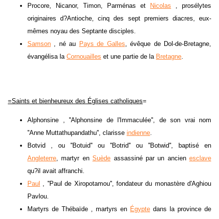
Procore, Nicanor, Timon, Parménas et
Nicolas
, prosélytes
originaires d?Antioche, cinq des sept premiers diacres, eux-
mêmes noyau des Septante disciples.
Samson
, né au
Pays de Galles
, évêque de Dol-de-Bretagne,
évangélisa la
Cornouailles
et une partie de la
Bretagne
.
=Saints et bienheureux des Églises catholiques
=
Alphonsine , ''Alphonsine de l'Immaculée'', de son vrai nom
''Anne Muttathupandathu'', clarisse
indienne
.
Botvid , ou ''Botuid'' ou ''Botrid'' ou ''Botwid'', baptisé en
Angleterre
, martyr en
Suède
assassiné par un ancien
esclave
qu?il avait affranchi.
Paul
, ''Paul de Xiropotamou'', fondateur du monastère d'Aghiou
Pavlou.
Martyrs de Thébaïde , martyrs en
Égypte
dans la province de