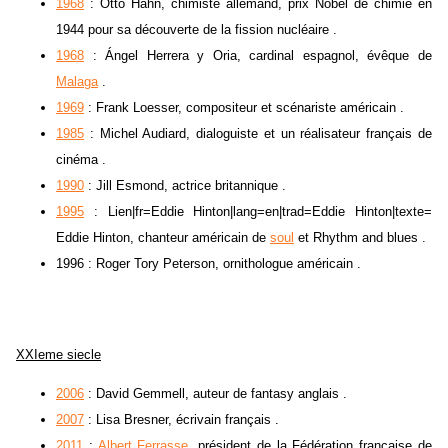
1968
: Otto Hahn, chimiste allemand, prix Nobel de chimie en
1944 pour sa découverte de la fission nucléaire .
1968
: Ángel Herrera y Oria, cardinal espagnol, évêque de
Malaga
.
1969
: Frank Loesser, compositeur et scénariste américain .
1985
: Michel Audiard, dialoguiste et un réalisateur français de
cinéma .
1990
: Jill Esmond, actrice britannique .
1995
: Lien|fr=Eddie Hinton|lang=en|trad=Eddie Hinton|texte=
Eddie Hinton, chanteur américain de
soul
et Rhythm and blues .
1996 : Roger Tory Peterson, ornithologue américain .
XXIeme siecle
2006
: David Gemmell, auteur de fantasy anglais .
2007
: Lisa Bresner, écrivain français .
2011
:
Albert Ferrasse
, président de la Fédération française de