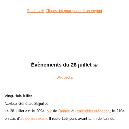
Preditavi®
Cliquez ici pour parler à un voyant
Évènements du 28 juillet
par
Wikipédia
Vingt-Huit-Juillet
Navbox Générale|28|juillet
Le 28 juillet est le 209e
jour
de l'
année
du
calendrier grégorien
, le 210e
en cas d'
année bissextile
. Il reste 156 jours avant la fin de l'année.