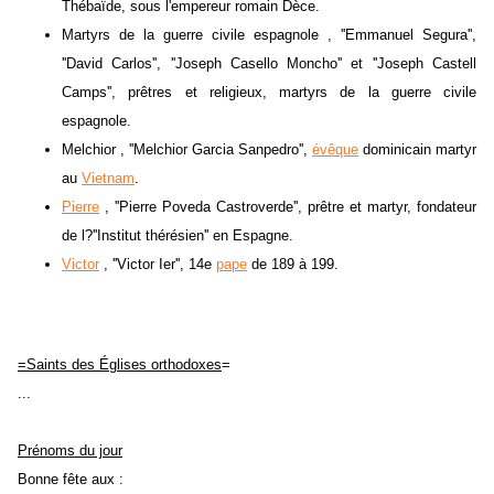
Thébaïde, sous l'empereur romain Dèce.
Martyrs de la guerre civile espagnole , ''Emmanuel Segura'',
''David Carlos'', ''Joseph Casello Moncho'' et ''Joseph Castell
Camps'', prêtres et religieux, martyrs de la guerre civile
espagnole.
Melchior , ''Melchior Garcia Sanpedro'',
évêque
dominicain martyr
au
Vietnam
.
Pierre
, ''Pierre Poveda Castroverde'', prêtre et martyr, fondateur
de l?''Institut thérésien'' en Espagne.
Victor
, ''Victor Ier'', 14e
pape
de 189 à 199.
=Saints des Églises orthodoxes
=
...
Prénoms du jour
Bonne fête aux :