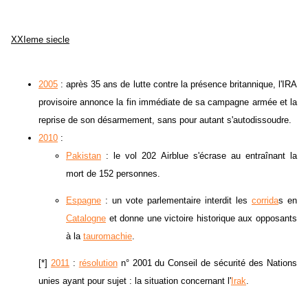
XXIeme siecle
2005
: après 35 ans de lutte contre la présence britannique, l'IRA
provisoire annonce la fin immédiate de sa campagne armée et la
reprise de son désarmement, sans pour autant s'autodissoudre.
2010
:
Pakistan
: le vol 202 Airblue s'écrase au entraînant la
mort de 152 personnes.
Espagne
: un vote parlementaire interdit les
corrida
s en
Catalogne
et donne une victoire historique aux opposants
à la
tauromachie
.
[*]
2011
:
résolution
n° 2001 du Conseil de sécurité des Nations
unies ayant pour sujet : la situation concernant l'
Irak
.