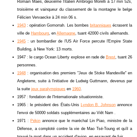
Romain Maes, deuxième l'italien Ambrogio Morelli à 17 min 52s,
troisième et vainqueur du classement de la montagne le belge
Félicien Vervaecke à 24 min 06 s.
1943
: opération Gomorrah. Les bombes
britanniques
écrasent la
ville de
Hambourg
, en
Allemagne
, tuant 42000 civils allemands.
1945
: un bombardier de l'US Air Force percute l'Empire State
Building, à New York: 13 morts.
1947 : le cargo Ocean Liberty explose en rade de
Brest
, tuant 26
personnes.
1948
: organisation des premiers ''Jeux de Stoke Mandeville'' en
Angleterre, suite à l'initiative de Ludwig Guttmann, devenus par
la suite
jeux paralympiques
en
1960
.
1957 : fondation de l'Internationale situationniste.
1965 : le président des États-Unis
Lyndon B. Johnson
annonce
l'envoi de 50000 soldats supplémentaires au Viêt Nam .
1971 :
Pékin
annonce que le maréchal Lin Piao, ministre de la
Défense, a comploté contre la vie de Mao Tsé-Toung et qu'il a
trouvé la mort dans un accident d'avion, en essayant de fuir.