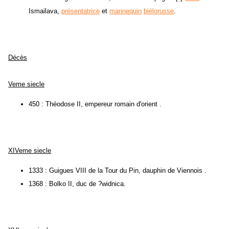
Ismailava,
présentatrice
et
mannequin
biélorusse
.
Décès
Veme siecle
450 : Théodose II, empereur romain d'orient .
XIVeme siecle
1333 : Guigues VIII de la Tour du Pin, dauphin de Viennois .
1368 : Bolko II, duc de ?widnica.