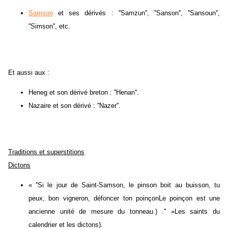
Samson
et ses dérivés : ''Samzun'', ''Sanson'', ''Sansoun'',
''Simson'', etc.
Et aussi aux :
Heneg et son dérivé breton : ''Henan''.
Nazaire et son dérivé : ''Nazer''.
Traditions et superstitions
Dictons
« ''Si le jour de Saint-Samson, le pinson boit au buisson, tu
peux, bon vigneron, défoncer ton poinçonLe poinçon est une
ancienne unité de mesure du tonneau.) .'' »Les saints du
calendrier et les dictons).