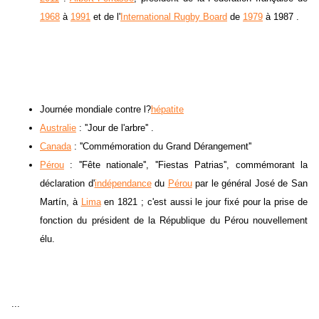
1968
à
1991
et de l'
International Rugby Board
de
1979
à 1987 .
Journée mondiale contre l?
hépatite
Australie
: ''Jour de l'arbre'' .
Canada
: ''Commémoration du Grand Dérangement''
Pérou
: ''Fête nationale'', ''Fiestas Patrias'', commémorant la
déclaration d'
indépendance
du
Pérou
par le général José de San
Martín, à
Lima
en 1821 ; c'est aussi le jour fixé pour la prise de
fonction du président de la République du Pérou nouvellement
élu.
...