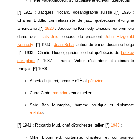
Pierre Vadeboncoeur, syndicaliste et écrivain québécois .
[*] 1922 : Jacques Piccard, océanographe suisse .[*] 1926 :
Charles Biddle, contrebassiste de jazz québécoise d?origine
américaine .[*]
1929
: Jacqueline Kennedy Onassis, ex-première
dame des
États-Unis
, épouse du président
John Fitzgerald
Kennedy
.[*] 1930 :
Jean Roba
, auteur de bande dessinée belge
.[*] 1933 : Charlie Hodge, gardien de but québécois de
hockey
sur glace
.[*] 1937 : Francis Veber, réalisateur et scénariste
français.[*] 1938 :
Alberto Fujimori, homme d?État
péruvien
.
Curro Girón,
matador
venuezuelien .
Saïd Ben Mustapha, homme politique et diplomate
tunisie
n.
[*] 1941 : Riccardo Muti, chef d?orchestre italien.[*]
1943
:
Mike Bloomfield, guitariste, chanteur et compositeur