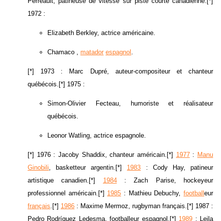
Perreault, patineuse de vitesse sur piste courte canadienne.[*]
1972 :
Elizabeth Berkley, actrice américaine.
Chamaco ,
matador
espagnol
.
[*] 1973 : Marc Dupré, auteur-compositeur et chanteur
québécois.[*] 1975 :
Simon-Olivier Fecteau, humoriste et réalisateur
québécois.
Leonor Watling, actrice espagnole.
[*] 1976 : Jacoby Shaddix, chanteur américain.[*]
1977
:
Manu
Ginobili
, basketteur argentin.[*]
1983
: Cody Hay, patineur
artistique canadien.[*]
1984
: Zach Parise, hockeyeur
professionnel américain.[*]
1985
: Mathieu Debuchy,
football
eur
français
.[*]
1986
: Maxime Mermoz, rugbyman français.[*] 1987 :
Pedro Rodríguez Ledesma, footballeur espagnol.[*]
1989
: Leila