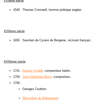
XVIeme siecle
1540 : Thomas Cromwell, homme politique anglais .
XVIIeme siecle
1655 : Savinien de Cyrano de Bergerac, écrivain français .
XVIIIeme siecle
1741 :
Antonio Vivaldi
, compositeur italien .
1750 :
Jean-Sébastien Bach
, compositeur .
1794 :
Georges Couthon .
Maximilien de Robespierre
.