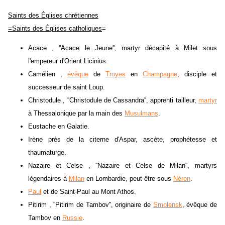
Saints des Églises chrétiennes
=Saints des Églises catholiques
=
Acace , ''Acace le Jeune'', martyr décapité à Milet sous
l'empereur d'Orient Licinius.
Camélien ,
évêque
de
Troyes
en
Champagne
, disciple et
successeur de saint Loup.
Christodule , ''Christodule de Cassandra'', apprenti tailleur,
martyr
à Thessalonique par la main des
Musulmans
.
Eustache en Galatie.
Irène près de la citerne d'Aspar, ascète, prophétesse et
thaumaturge.
Nazaire et Celse , ''Nazaire et Celse de Milan'', martyrs
légendaires à
Milan
en Lombardie, peut être sous
Néron
.
Paul
et de Saint-Paul au Mont Athos.
Pitirim , ''Pitirim de Tambov'', originaire de
Smolensk
, évêque de
Tambov en
Russie
.