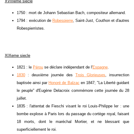
XVIIIeme siecle
1750 : mort de Johann Sebastian Bach, compositeur allemand.
1794 : exécution de
Robespierre
, Saint-Just, Couthon et d'autres
Robespierristes.
XIXeme siecle
1821 : le
Pérou
se déclare indépendant de l'
Espagne
.
1830
: deuxième journée des
Trois Glorieuses
, insurrection
baptisée ainsi par
Honoré de Balzac
en 1847; "La Liberté guidant
le peuple" d'Eugène Delacroix commémore cette journée du 28
juillet.
1835 : l'attentat de Fieschi visant le roi Louis-Philippe Ier : une
bombe explose à Paris lors du passage du cortège royal, faisant
18 morts, dont le maréchal Mortier, et ne blessant que
superficiellement le roi.