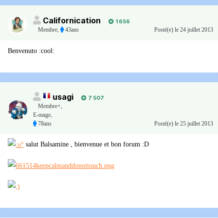
Californication
1 656
Membre
,
43ans
Posté(e)
le 24 juillet 2013
Benvenuto :cool:
usagi
7 507
Membre+,
E-mage,
78ans
Posté(e)
le 25 juillet 2013
salut Balsamine , bienvenue et bon forum :D