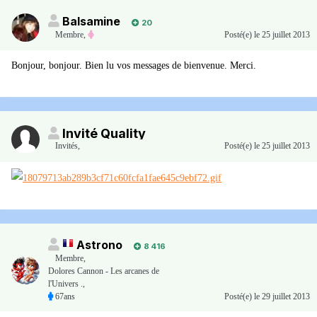
Balsamine
20
Membre
,
Posté(e)
le 25 juillet 2013
Bonjour, bonjour. Bien lu vos messages de bienvenue. Merci.
Invité Quality
Invités
,
Posté(e)
le 25 juillet 2013
Astrono
8 416
Membre
,
Dolores Cannon - Les arcanes de
l'Univers .,
67ans
Posté(e)
le 29 juillet 2013