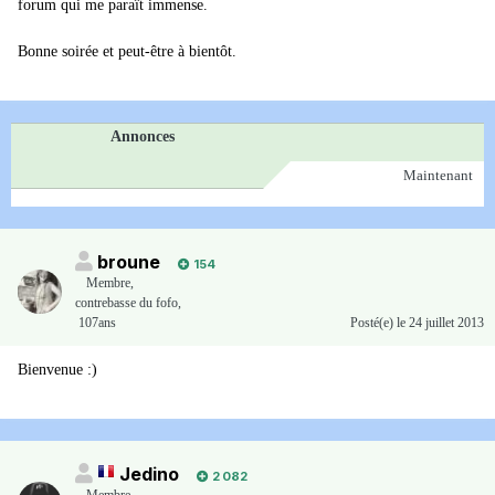
forum qui me paraît immense.
Bonne soirée et peut-être à bientôt.
Annonces
Maintenant
broune
154
Membre
,
contrebasse du fofo,
107ans
Posté(e)
le 24 juillet 2013
Bienvenue :)
Jedino
2 082