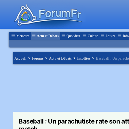
Membres
Actu et Débats
Quotidien
Culture
Loisirs
Info
Accueil
Forums
Actu et Débats
Insolites
Baseball : Un parach
Baseball : Un parachutiste rate son a
match