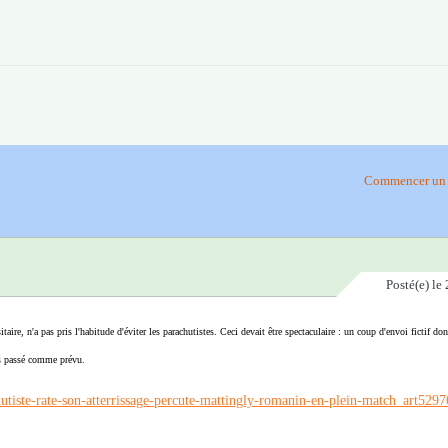
Commencer un 
Posté(e)
le 
taire, n'a pas pris l'habitude d'éviter les parachutistes. Ceci devait être spectaculaire : un coup d'envoi fictif do
pas passé comme prévu.
utiste-rate-son-atterrissage-percute-mattingly-romanin-en-plein-match_art5297