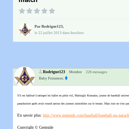
Par
Rodrigue123
,
le 22 juillet 2013
dans
Insolites
Rodrigue123
Membre
226 messages
Baby Forumeur‚
S'il est habitué à rattraper les balles en plein vol, Mattingly Romanin, joueur de baseball universi
parachutiste après avoir tourné autour des joueurs immobiles sur le terrain. Mais tout ne s'est 
En savoir plus:
http://www.gentside.com/baseball/baseball-un-parach
Copyright © Gentside