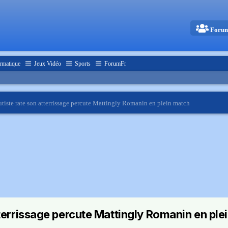
Foru
rmatique
Jeux Vidéo
Sports
ForumFr
utiste rate son atterrissage percute Mattingly Romanin en plein match
tterrissage percute Mattingly Romanin en ple