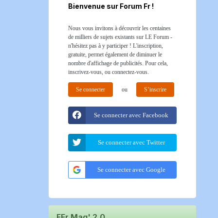
Bienvenue sur Forum Fr !
Nous vous invitons à découvrir les centaines
de milliers de sujets existants sur LE Forum -
n'hésitez pas à y participer ! L'inscription,
gratuite, permet également de diminuer le
nombre d'affichage de publicités. Pour cela,
inscrivez-vous, ou connectez-vous.
Se connecter
ou
S’inscrire
Se connecter avec Facebook
Se connecter avec Twitter
Se connecter avec Google
FFr Mag' 2.0