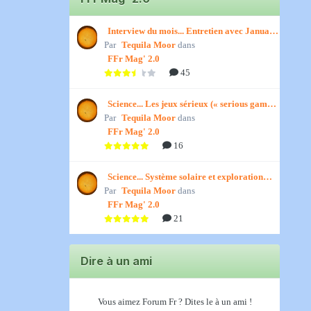
Interview du mois... Entretien avec January,
Par
par Titenath
Tequila Moor
dans
FFr Mag' 2.0
45
Science... Les jeux sérieux (« serious games
Par
») par Jedino
Tequila Moor
dans
FFr Mag' 2.0
16
Science... Système solaire et exploration
Par
spatiale, par Jedino
Tequila Moor
dans
FFr Mag' 2.0
21
Dire à un ami
Vous aimez Forum Fr ? Dites le à un ami !