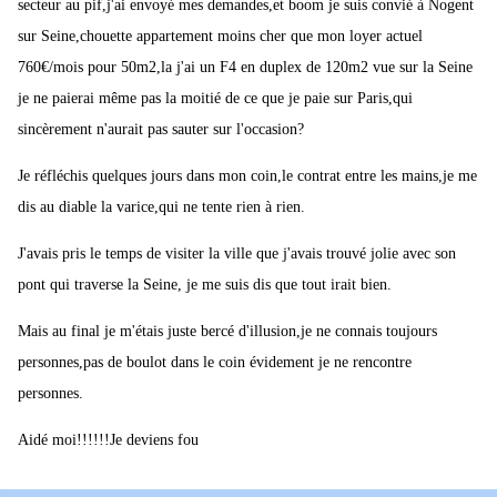
secteur au pif,j'ai envoyé mes demandes,et boom je suis convié à Nogent
sur Seine,chouette appartement moins cher que mon loyer actuel
760€/mois pour 50m2,la j'ai un F4 en duplex de 120m2 vue sur la Seine
je ne paierai même pas la moitié de ce que je paie sur Paris,qui
sincèrement n'aurait pas sauter sur l'occasion?
Je réfléchis quelques jours dans mon coin,le contrat entre les mains,je me
dis au diable la varice,qui ne tente rien à rien.
J'avais pris le temps de visiter la ville que j'avais trouvé jolie avec son
pont qui traverse la Seine, je me suis dis que tout irait bien.
Mais au final je m'étais juste bercé d'illusion,je ne connais toujours
personnes,pas de boulot dans le coin évidement je ne rencontre
personnes.
Aidé moi!!!!!!Je deviens fou