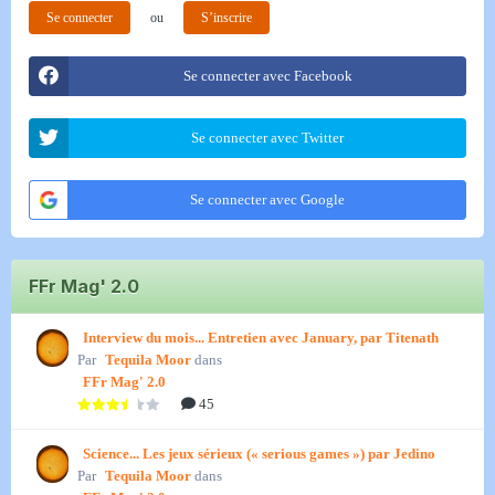
Se connecter
ou
S’inscrire
Se connecter avec Facebook
Se connecter avec Twitter
Se connecter avec Google
FFr Mag' 2.0
Interview du mois... Entretien avec January, par Titenath
Par
Tequila Moor
dans
FFr Mag' 2.0
45
Science... Les jeux sérieux (« serious games ») par Jedino
Par
Tequila Moor
dans