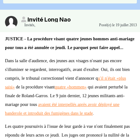
Invité Long Nao
Invités
,
Posté(e)
le 19 juillet 2013
JUSTICE - La procédure visant quatre jeunes hommes anti-mariage
pour tous a été annulée ce jeudi. Le parquet peut faire appel...
Dans la salle d'audience, des jeunes aux visages n'osant pas encore
s'illuminer se regardent, interrogatifs, avant d'exulter. Oui, ils ont bien
compris, le tribunal correctionnel vient d'annoncer q
u'il n'était «plus
saisi»
de la procédure visant
quatre «hommen»
qui avaient perturbé la
finale de Roland-Garros. Le 9 juin dernier, 12 jeunes militants anti-
mariage pour tous
avaient été interpellés après avoir déployé une
banderole et introduit des fumigènes dans le stade
.
Les quatre poursuivis à l'issue de leur garde à vue n'ont finalement pas
répondu de leurs actes ce jeudi. Les juges ont prononcé la nullité de la