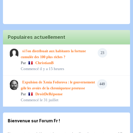
Populaires actuellement
si l'on distribuait aux habitants la fortune
23
cumulée des 100 plus riches ?
Par
ChristianB
Commencé
il y a 15 heures
Expulsion de Xenia Fedorova : le gouvernement
449
gèle les avoirs de la chroniqueuse prorusse
Par
DroitDeRéponse
Commencé
le 31 juillet
Bienvenue sur Forum Fr !