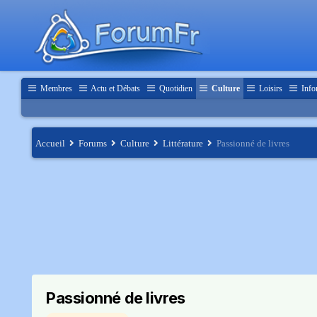
Membres
Actu et Débats
Quotidien
Culture
Loisirs
Info
Accueil
Forums
Culture
Littérature
Passionné de livres
Passionné de livres