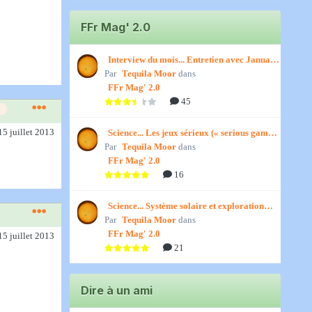
FFr Mag' 2.0
Interview du mois... Entretien avec January,
Par
par Titenath
Tequila Moor
dans
FFr Mag' 2.0
45
15 juillet 2013
Science... Les jeux sérieux (« serious games
Par
») par Jedino
Tequila Moor
dans
FFr Mag' 2.0
16
Science... Système solaire et exploration
Par
spatiale, par Jedino
Tequila Moor
dans
FFr Mag' 2.0
15 juillet 2013
21
Dire à un ami