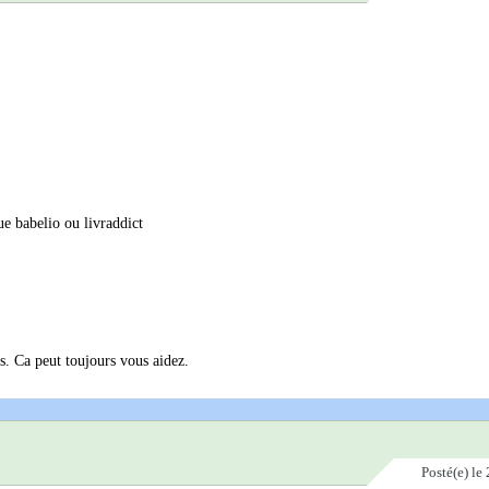
e babelio ou livraddict
is. Ca peut toujours vous aidez.
Posté(e)
le 