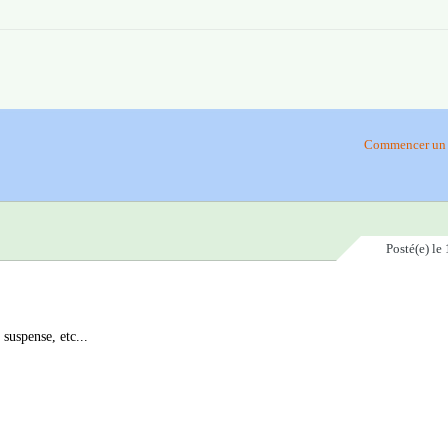
Commencer un 
Posté(e)
le 
 suspense, etc...