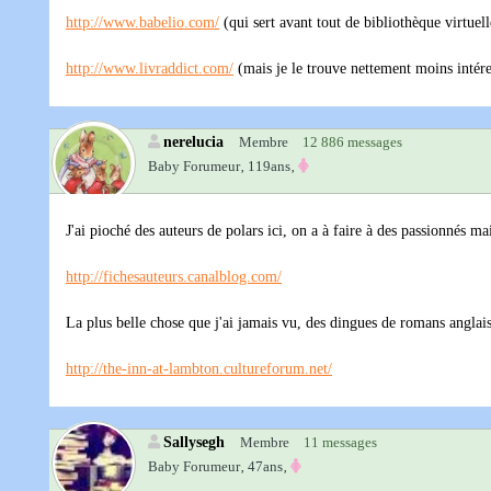
http://www.babelio.com/
(qui sert avant tout de bibliothèque virtuell
http://www.livraddict.com/
(mais je le trouve nettement moins intéres
nerelucia
Membre
12 886 messages
Baby Forumeur‚
119ans‚
J'ai pioché des auteurs de polars ici, on a à faire à des passionnés mai
http://fichesauteurs.canalblog.com/
La plus belle chose que j'ai jamais vu, des dingues de romans anglais 
http://the-inn-at-lambton.cultureforum.net/
Sallysegh
Membre
11 messages
Baby Forumeur‚
47ans‚