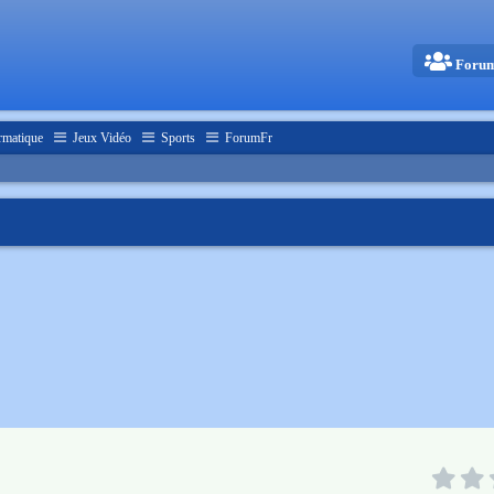
Foru
rmatique
Jeux Vidéo
Sports
ForumFr