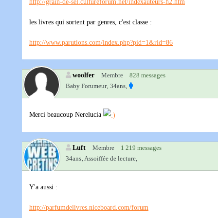
http://grain-de-sel.cultureforum.net/indexauteurs-h2.htm
les livres qui sortent par genres, c'est classe :
http://www.parutions.com/index.php?pid=1&rid=86
woolfer
Membre
828 messages
Baby Forumeur‚
34ans‚
Merci beaucoup Nerelucia
Luft
Membre
1 219 messages
34ans‚
Assoiffée de lecture,
Y'a aussi :
http://parfumdelivres.niceboard.com/forum