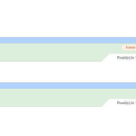
Auteur
Posté(e)
le 
Posté(e)
le 