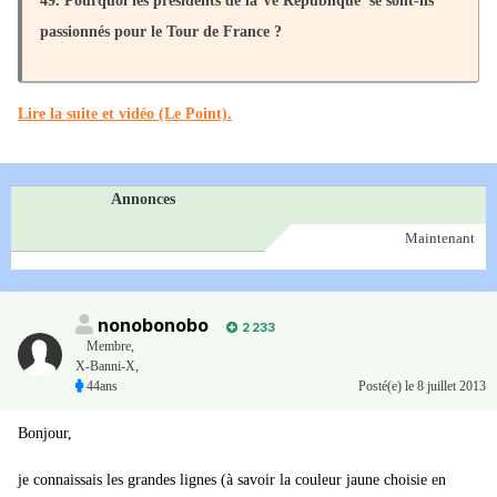
49.
Pourquoi les présidents de la Ve République se sont-ils
passionnés pour le Tour de France ?
Lire la suite et vidéo (Le Point).
Annonces
Maintenant
nonobonobo
2 233
Membre
,
X-Banni-X,
44ans
Posté(e)
le 8 juillet 2013
Bonjour,
je connaissais les grandes lignes (à savoir la couleur jaune choisie en