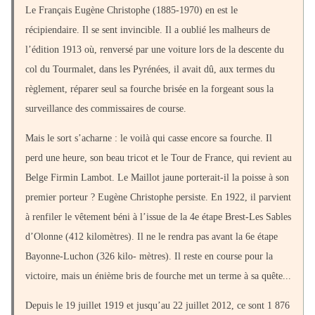
Le Français Eugène Christophe (1885-1970) en est le
récipiendaire. Il se sent invincible. Il a oublié les malheurs de
l’édition 1913 où, renversé par une voiture lors de la descente du
col du Tourmalet, dans les Pyrénées, il avait dû, aux termes du
règlement, réparer seul sa fourche brisée en la forgeant sous la
surveillance des commissaires de course.
Mais le sort s’acharne : le voilà qui casse encore sa fourche. Il
perd une heure, son beau tricot et le Tour de France, qui revient au
Belge Firmin Lambot. Le Maillot jaune porterait-il la poisse à son
premier porteur ? Eugène Christophe persiste. En 1922, il parvient
à renfiler le vêtement béni à l’issue de la 4e étape Brest-Les Sables
d’Olonne (412 kilomètres). Il ne le rendra pas avant la 6e étape
Bayonne-Luchon (326 kilo- mètres). Il reste en course pour la
victoire, mais un énième bris de fourche met un terme à sa quête...
Depuis le 19 juillet 1919 et jusqu’au 22 juillet 2012, ce sont 1 876