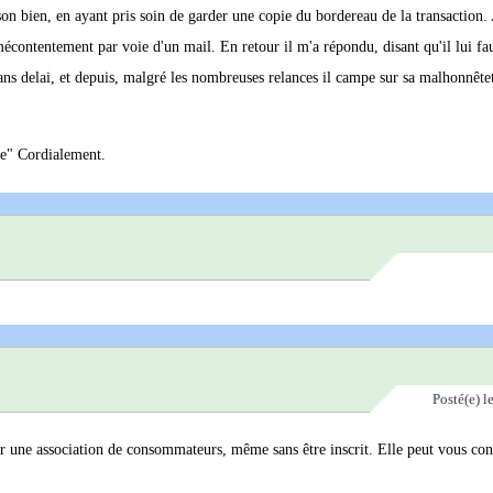
é son bien, en ayant pris soin de garder une copie du bordereau de la transaction.
ntentement par voie d'un mail. En retour il m'a répondu, disant qu'il lui fa
s delai, et depuis, malgré les nombreuses relances il campe sur sa malhonnête
ue" Cordialement.
Posté(e)
l
er une association de consommateurs, même sans être inscrit. Elle peut vous cons