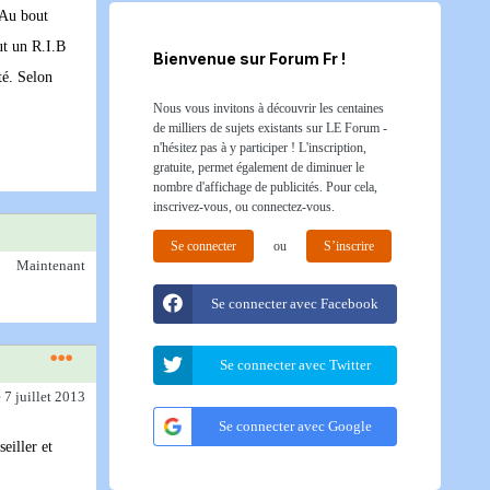
 Au bout
ut un R.I.B
Bienvenue sur Forum Fr !
té. Selon
Nous vous invitons à découvrir les centaines
de milliers de sujets existants sur LE Forum -
n'hésitez pas à y participer ! L'inscription,
gratuite, permet également de diminuer le
nombre d'affichage de publicités. Pour cela,
inscrivez-vous, ou connectez-vous.
Se connecter
ou
S’inscrire
Maintenant
Se connecter avec Facebook
Se connecter avec Twitter
e 7 juillet 2013
Se connecter avec Google
eiller et