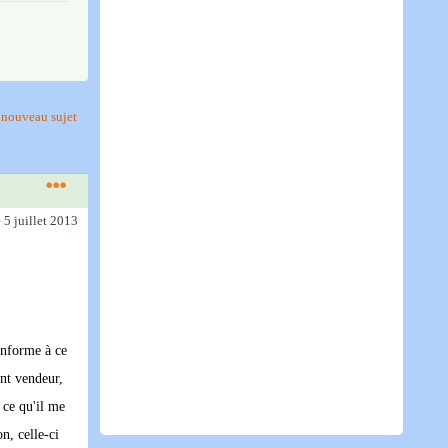
nouveau sujet
e 5 juillet 2013
onforme à ce
ent vendeur,
 ce qu'il me
n, celle-ci