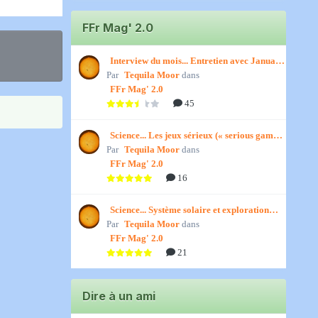
FFr Mag' 2.0
Interview du mois... Entretien avec January,
Par
par Titenath
Tequila Moor
dans
FFr Mag' 2.0
45
Science... Les jeux sérieux (« serious games
Par
») par Jedino
Tequila Moor
dans
FFr Mag' 2.0
16
Science... Système solaire et exploration
Par
spatiale, par Jedino
Tequila Moor
dans
FFr Mag' 2.0
21
Dire à un ami