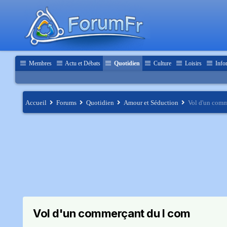
Membres
Actu et Débats
Quotidien
Culture
Loisirs
Info
Accueil
Forums
Quotidien
Amour et Séduction
Vol d'un comm
Vol d'un commerçant du I com