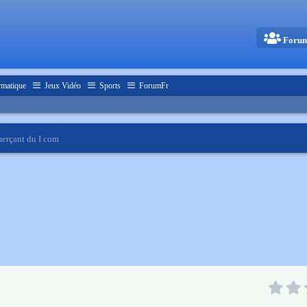
Foru
rmatique
Jeux Vidéo
Sports
ForumFr
erçant du I com