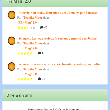
FFr Mag' 2.0
Interview du mois... Entretien avec January, par Titenath
Par
Tequila Moor
dans
FFr Mag' 2.0
45
Science... Les jeux sérieux (« serious games ») par Jedino
Par
Tequila Moor
dans
FFr Mag' 2.0
16
Science... Système solaire et exploration spatiale, par Jedino
Par
Tequila Moor
dans
FFr Mag' 2.0
21
Dire à un ami
Vous aimez Forum Fr ? Dites le à un ami !