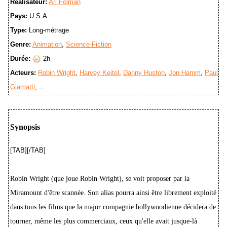
Réalisateur:
Ari Folman
Pays:
U.S.A.
Type:
Long-métrage
Genre:
Animation
,
Science-Fiction
Durée:
2h
Acteurs:
Robin Wright
,
Harvey Keitel
,
Danny Huston
,
Jon Hamm
,
Paul
Giamatti
, ...
Synopsis
[TAB][/TAB]
Robin Wright (que joue Robin Wright), se voit proposer par la
Miramount d'être scannée. Son alias pourra ainsi être librement exploité
dans tous les films que la major compagnie hollywoodienne décidera de
tourner, même les plus commerciaux, ceux qu'elle avait jusque-là