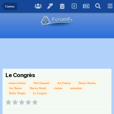
Cinéma
Le Congrès
science-fiction
Paul Giamatti
Ari Folman
Danny Huston
Jon Hamm
Harvey Keitel
cinéma
animation
Robin Wright
Le Congrès