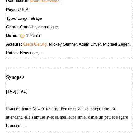
Réalisateur:
Noah Baumbach
Pays:
U.S.A.
Type:
Long-métrage
Genre:
Comédie, dramatique
Durée:
1h26min
Acteurs:
Greta Gerwig
, Mickey Sumner, Adam Driver, Michael Zegen,
Patrick Heusinger, ...
Synopsis
[TAB][/TAB]
Frances, jeune New-Yorkaise, rêve de devenir chorégraphe. En
attendant, elle s'amuse avec sa meilleure amie, danse un peu et s'égare
beaucoup...