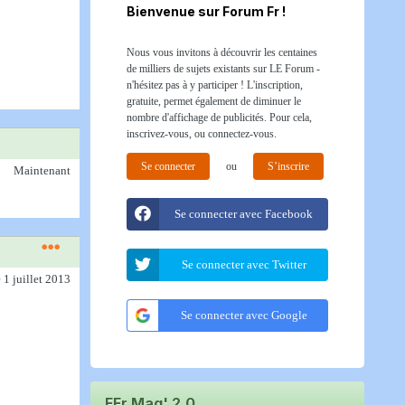
Bienvenue sur Forum Fr !
Nous vous invitons à découvrir les centaines
de milliers de sujets existants sur LE Forum -
n'hésitez pas à y participer ! L'inscription,
gratuite, permet également de diminuer le
nombre d'affichage de publicités. Pour cela,
inscrivez-vous, ou connectez-vous.
Se connecter
ou
S’inscrire
Maintenant
Se connecter avec Facebook
Se connecter avec Twitter
e 1 juillet 2013
Se connecter avec Google
FFr Mag' 2.0