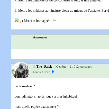
7. Mettre les demi-ronds de concombres la long d’une assiette;
8. Mettre les méduses au vinaigre vieux au mieux de l’assiette. Servi
:) Merci et bon appétit ^^
Annonces
The_Dalek
Membre
21 012 messages
45ans‚
Greuh,
de la méduse ?
bon, admettons, après tout y'a plus inhabituel
mais quelle espèce exactement ?