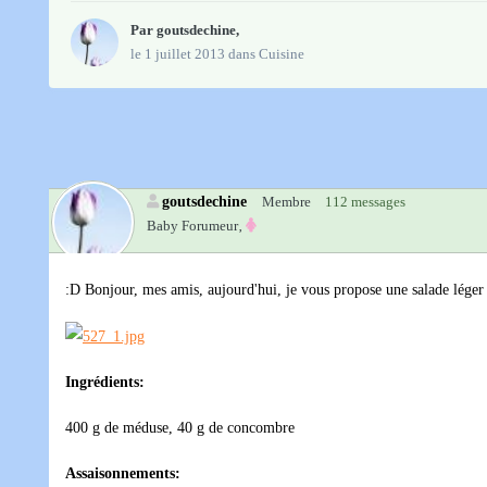
Par
goutsdechine
,
le 1 juillet 2013
dans
Cuisine
goutsdechine
Membre
112 messages
Baby Forumeur‚
:D Bonjour, mes amis, aujourd'hui, je vous propose une salade léger e
Ingrédients:
400 g de méduse, 40 g de concombre
Assaisonnements: