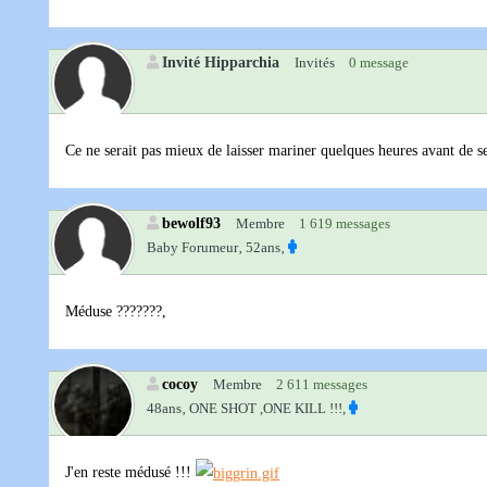
Invité Hipparchia
Invités
0 message
Ce ne serait pas mieux de laisser mariner quelques heures avant de s
bewolf93
Membre
1 619 messages
Baby Forumeur‚
52ans‚
Méduse ???????,
cocoy
Membre
2 611 messages
48ans‚
ONE SHOT ,ONE KILL !!!,
J'en reste médusé !!!