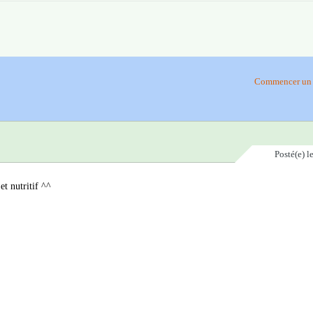
Commencer un 
Posté(e)
l
t nutritif ^^