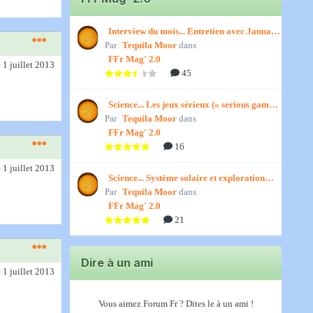
Interview du mois... Entretien avec January,
Par
par Titenath
Tequila Moor
dans
FFr Mag' 2.0
e 1 juillet 2013
45
Science... Les jeux sérieux (« serious games
Par
») par Jedino
Tequila Moor
dans
FFr Mag' 2.0
16
e 1 juillet 2013
Science... Système solaire et exploration
Par
spatiale, par Jedino
Tequila Moor
dans
FFr Mag' 2.0
21
Dire à un ami
e 1 juillet 2013
Vous aimez Forum Fr ? Dites le à un ami !