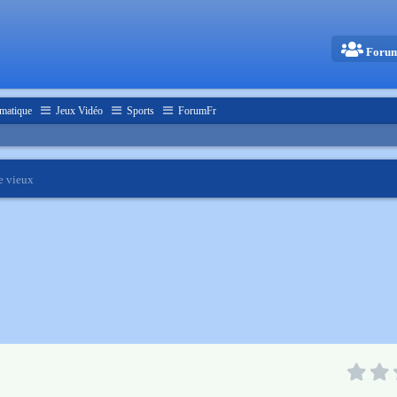
Foru
matique
Jeux Vidéo
Sports
ForumFr
e vieux