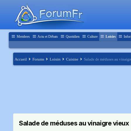
Membres
Actu et Débats
Quotidien
Culture
Loisirs
Infor
Accueil
Forums
Loisirs
Cuisine
Salade de méduses au vinaigr
Salade de méduses au vinaigre vieux