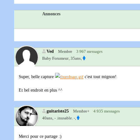
Annonces
Ved
Membre
3 967 messages
Baby Forumeur‚
35ans‚
Super, belle capture
c'est tout mignon!
Et bel endroit en plus ^^
guitariste25
Membre+
4 935 messages
40ans‚
- .inusable. -,
Merci pour ce partage :)