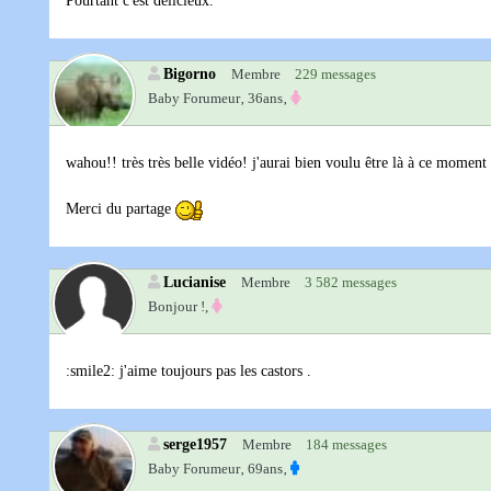
Pourtant c'est délicieux.
Bigorno
Membre
229 messages
Baby Forumeur‚
36ans‚
wahou!! très très belle vidéo! j'aurai bien voulu être là à ce moment 
Merci du partage
Lucianise
Membre
3 582 messages
Bonjour !,
:smile2: j'aime toujours pas les castors .
serge1957
Membre
184 messages
Baby Forumeur‚
69ans‚