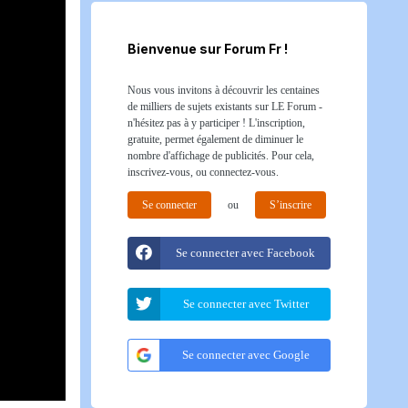
Bienvenue sur Forum Fr !
Nous vous invitons à découvrir les centaines
de milliers de sujets existants sur LE Forum -
n'hésitez pas à y participer ! L'inscription,
gratuite, permet également de diminuer le
nombre d'affichage de publicités. Pour cela,
inscrivez-vous, ou connectez-vous.
Se connecter
ou
S’inscrire
Se connecter avec Facebook
Se connecter avec Twitter
Se connecter avec Google