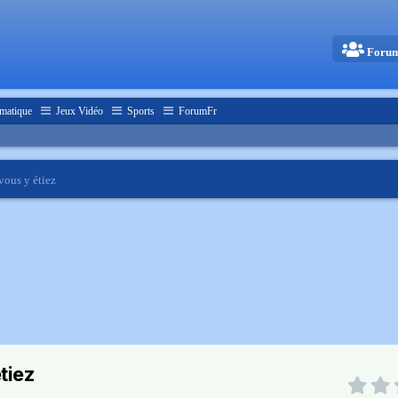
Foru
matique
Jeux Vidéo
Sports
ForumFr
vous y étiez
tiez