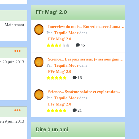
FFr Mag' 2.0
Maintenant
Interview du mois... Entretien avec January,
Par
par Titenath
Tequila Moor
dans
FFr Mag' 2.0
45
Science... Les jeux sérieux (« serious games
le 29 juin 2013
Par
») par Jedino
Tequila Moor
dans
FFr Mag' 2.0
16
Science... Système solaire et exploration
Par
spatiale, par Jedino
Tequila Moor
dans
FFr Mag' 2.0
21
le 29 juin 2013
Dire à un ami