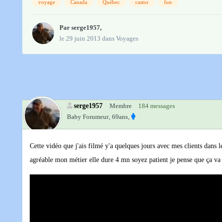
voyage
Canada
Québec
castor
fun
Par
serge1957
,
le 29 juin 2013
dans
Voyages
serge1957
Membre
184 messages
Baby Forumeur‚
69ans‚
Cette vidéo que j'ais filmé y'a quelques jours avec mes clients dans
agréable mon métier elle dure 4 mn soyez patient je pense que ça va