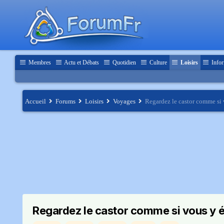
Membres
Actu et Débats
Quotidien
Culture
Loisirs
Infor
Accueil
Forums
Loisirs
Voyages
Regardez le castor comme si 
Regardez le castor comme si vous y é