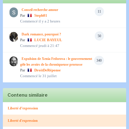
Conseil recherche amour
11
Par
Steph01
Commencé
il y a 2 heures
Dark romance, pourquoi ?
50
Par
LUCIE BAYEUL
Commencé
jeudi à 21:47
Expulsion de Xenia Fedorova : le gouvernement
340
gèle les avoirs de la chroniqueuse prorusse
Par
DroitDeRéponse
Commencé
le 31 juillet
Contenu similaire
Liberté d’expression
Liberté d'expression