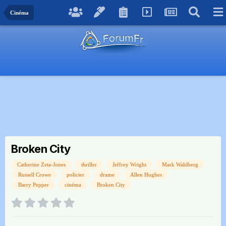
Cinéma
Broken City
Catherine Zeta-Jones
thriller
Jeffrey Wright
Mark Wahlberg
Russell Crowe
policier
drame
Allen Hughes
Barry Pepper
cinéma
Broken City