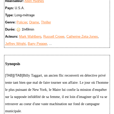
Réalisateur:
Allen Hughes
Pays:
U.S.A.
Type:
Long-métrage
Genre:
Policier
,
Drame
,
Thriller
Durée:
1h49min
Acteurs:
Mark Wahlberg
,
Russell Crowe
,
Catherine Zeta-Jones
,
Jeffrey Wright
,
Barry Pepper
, ...
Synopsis
[TAB][/TAB]
Billy Taggart, un ancien flic reconverti en détective privé
tente tant bien que mal de faire tourner son affaire. Le jour où l'homme
le plus puissant de New York, le Maire lui confie la mission d'enquêter
sur la supposée infidélité de sa femme, il est loin d'imaginer qu'il va se
retrouver au coeur d'une vaste machination sur fond de campagne
municipale.