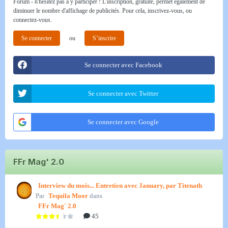
Forum - n'hésitez pas à y participer ! L'inscription, gratuite, permet également de
diminuer le nombre d'affichage de publicités. Pour cela, inscrivez-vous, ou
connectez-vous.
Se connecter
ou
S’inscrire
Se connecter avec Facebook
Se connecter avec Twitter
Se connecter avec Google
FFr Mag' 2.0
Interview du mois... Entretien avec January, par Titenath
Par
Tequila Moor
dans
FFr Mag' 2.0
45