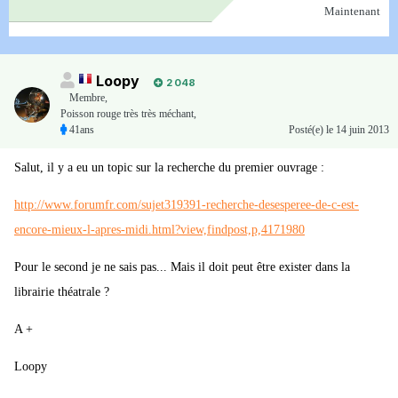
Maintenant
Loopy
2 048
Membre
,
Poisson rouge très très méchant,
41ans
Posté(e)
le 14 juin 2013
Salut, il y a eu un topic sur la recherche du premier ouvrage :
http://www.forumfr.com/sujet319391-recherche-desesperee-de-c-est-
encore-mieux-l-apres-midi.html?view,findpost,p,4171980
Pour le second je ne sais pas... Mais il doit peut être exister dans la
librairie théatrale ?
A +
Loopy