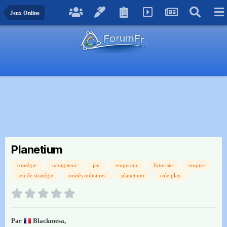
Jeux Online
Planetium
stratégie
navigateur
jeu
empereur
futuriste
empire
jeu de stratégie
unités militaires
planetium
role play
Par
Blackmesa
,