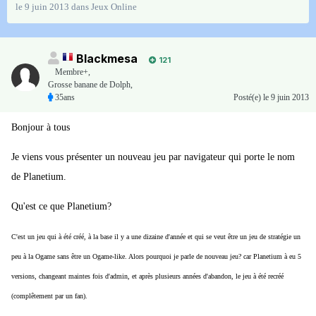
le 9 juin 2013
dans
Jeux Online
Blackmesa
121
Membre+,
Grosse banane de Dolph,
35ans
Posté(e)
le 9 juin 2013
Bonjour à tous
Je viens vous présenter un nouveau jeu par navigateur qui porte le nom
de Planetium.
Qu'est ce que Planetium?
C'est un jeu qui à été créé, à la base il y a une dizaine d'année et qui se veut être un jeu de stratégie un
peu à la Ogame sans être un Ogame-like. Alors pourquoi je parle de nouveau jeu? car Planetium à eu 5
versions, changeant maintes fois d'admin, et après plusieurs années d'abandon, le jeu à été recréé
(complêtement par un fan).