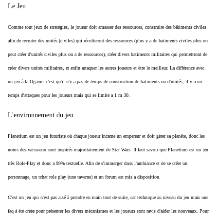
Le Jeu
Comme tout jeux de stratégies, le joueur doit amasser des ressources, construire des bâtiments civiles
afin de recruter des unités (civiles) qui récolteront des ressources (plus y a de batiments civiles plus on
peut créer d'unités civiles plus on a de ressources), créer divers batiments militaires qui permettront de
créer divers unités militaires, et enfin attaquer les autres joueurs et être le meilleur. La différence avec
un jeu à la Ogame, c'est qu'il n'y a pas de temps de construction de batiments ou d'unités, il y a un
temps d'attaques pour les joueurs mais qui se limite a 1 m 30.
L'environnement du jeu
Planetium est un jeu futuriste où chaque joueur incarne un empereur et doit gérer sa planête, donc les
noms des vaisseaux sont inspirés majoritairement de Star Wars. Il faut savoir que Planetium est un jeu
très Role-Play et donc a 99% textuelle. Afin de s'immerger dans l'ambiance et de se créer un
personnage, un tchat role play (une taverne) et un forum est mis a disposition.
C'est un jeu qui n'est pas aisé à prendre en main tout de suite, car technique au niveau du jeu mais une
faq à été créée pour présenter les divers mécanismes et les joueurs sont ravis d'aider les nouveaux. Pour