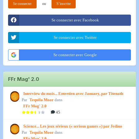
Se connecter
ou
S’inscrire
Se connecter avec Facebook
Se connecter avec Twitter
Se connecter avec Google
FFr Mag' 2.0
Interview du mois... Entretien avec January, par Titenath
Par
Tequila Moor
dans
FFr Mag' 2.0
45
Science... Les jeux sérieux (« serious games ») par Jedino
Par
Tequila Moor
dans
FFr Mag' 2.0