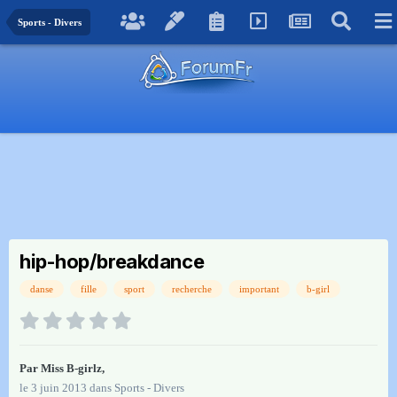
Sports - Divers
hip-hop/breakdance
danse
fille
sport
recherche
important
b-girl
Par
Miss B-girlz
,
le 3 juin 2013
dans
Sports - Divers