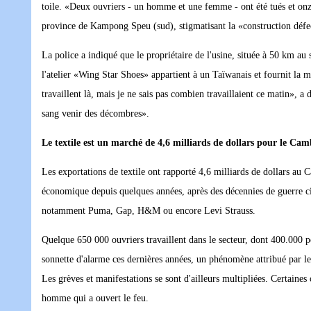
toile. «Deux ouvriers - un homme et une femme - ont été tués et onze
province de Kampong Speu (sud), stigmatisant la «construction défec
La police a indiqué que le propriétaire de l'usine, située à 50 km a
l'atelier «Wing Star Shoes» appartient à un Taïwanais et fournit la 
travaillent là, mais je ne sais pas combien travaillaient ce matin», a
sang venir des décombres».
Le textile est un marché de 4,6 milliards de dollars pour le Ca
Les exportations de textile ont rapporté 4,6 milliards de dollars a
économique depuis quelques années, après des décennies de guerre c
notamment Puma, Gap, H&M ou encore Levi Strauss.
Quelque 650 000 ouvriers travaillent dans le secteur, dont 400.000 po
sonnette d'alarme ces dernières années, un phénomène attribué par les
Les grèves et manifestations se sont d'ailleurs multipliées. Certain
homme qui a ouvert le feu.