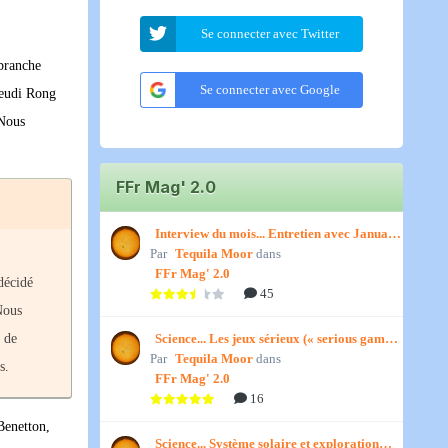
Se connecter avec Twitter
 branche
Se connecter avec Google
jeudi Rong
 Nous
FFr Mag' 2.0
Interview du mois... Entretien avec January,
Par
par Titenath
Tequila Moor
dans
FFr Mag' 2.0
décidé
45
Nous
Science... Les jeux sérieux (« serious games
n de
Par
») par Jedino
Tequila Moor
dans
s.
FFr Mag' 2.0
16
Benetton,
Science... Système solaire et exploration