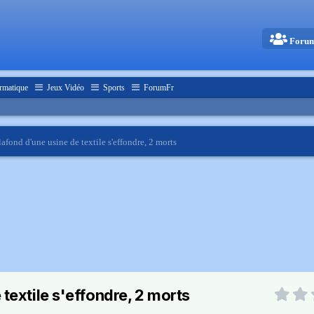
Foru
rmatique
Jeux Vidéo
Sports
ForumFr
afond d'une usine de textile s'effondre, 2 morts
textile s'effondre, 2 morts