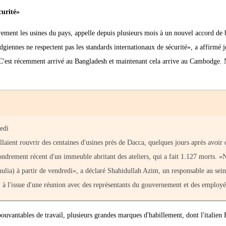
curité»
rement les usines du pays, appelle depuis plusieurs mois à un nouvel accord de
giennes ne respectent pas les standards internationaux de sécurité», a affirmé 
C'est récemment arrivé au Bangladesh et maintenant cela arrive au Cambodge.
edi
llaient rouvrir des centaines d'usines près de Dacca, quelques jours après avoir 
ffondrement récent d'un immeuble abritant des ateliers, qui a fait 1.127 morts. «
shulia) à partir de vendredi», a déclaré Shahidullah Azim, un responsable au sei
e, à l'issue d'une réunion avec des représentants du gouvernement et des employé
ouvantables de travail, plusieurs grandes marques d'habillement, dont l'italien 