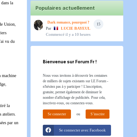
 dans la
Populaires actuellement
Dark romance, pourquoi ?
15
ade Union,
Par
LUCIE BAYEUL
iers
Commencé
il y a 10 heures
'ai vu du
Bienvenue sur Forum Fr !
Nous vous invitons à découvrir les centaines
sa machine
de milliers de sujets existants sur LE Forum -
dge,
n'hésitez pas à y participer ! L'inscription,
gratuite, permet également de diminuer le
nombre d'affichage de publicités. Pour cela,
inscrivez-vous, ou connectez-vous.
iré la
Se connecter
ou
S’inscrire
 ateliers.
sées par un
Se connecter avec Facebook