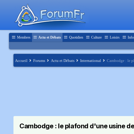
Membres
Actu et Débats
Quotidien
Culture
Loisirs
Info
Accueil
Forums
Actu et Débats
International
Cambodge : le pl
Cambodge : le plafond d'une usine de 