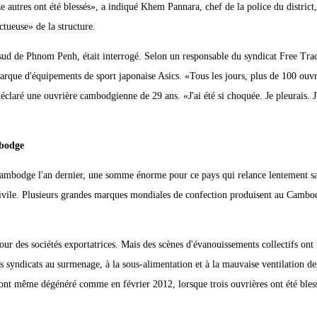
 autres ont été blessés», a indiqué Khem Pannara, chef de la police du district,
tueuse» de la structure.
u sud de Phnom Penh, était interrogé. Selon un responsable du syndicat Free Tr
marque d'équipements de sport japonaise Asics. «Tous les jours, plus de 100 ouvr
 déclaré une ouvrière cambodgienne de 29 ans. «J'ai été si choquée. Je pleurais. J
mbodge
u Cambodge l'an dernier, une somme énorme pour ce pays qui relance lentement 
ivile. Plusieurs grandes marques mondiales de confection produisent au Cambo
ur des sociétés exportatrices. Mais des scènes d'évanouissements collectifs ont t
 syndicats au surmenage, à la sous-alimentation et à la mauvaise ventilation des
es ont même dégénéré comme en février 2012, lorsque trois ouvrières ont été bles