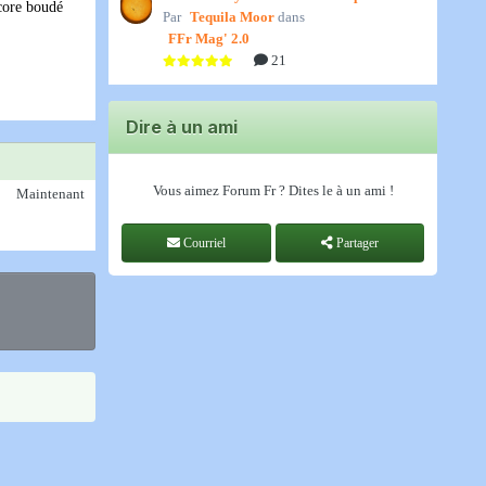
ncore boudé
Par
spatiale, par Jedino
Tequila Moor
dans
FFr Mag' 2.0
21
Dire à un ami
Vous aimez Forum Fr ? Dites le à un ami !
Maintenant
Courriel
Partager