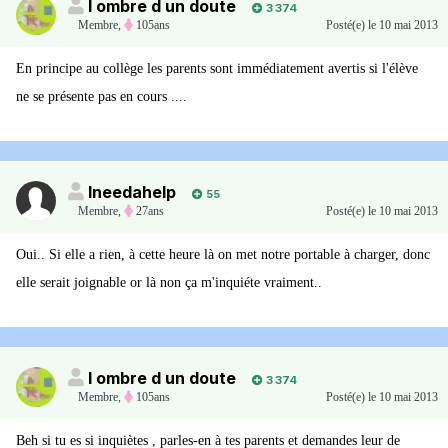
l ombre d un doute
3 374
Membre
,
105ans
Posté(e)
le 10 mai 2013
En principe au collège les parents sont immédiatement avertis si l'élève
ne se présente pas en cours ....
Ineedahelp
55
Membre
,
27ans
Posté(e)
le 10 mai 2013
Oui.. Si elle a rien, à cette heure là on met notre portable à charger, donc
elle serait joignable or là non ça m'inquiéte vraiment..
l ombre d un doute
3 374
Membre
,
105ans
Posté(e)
le 10 mai 2013
Beh si tu es si inquiètes , parles-en à tes parents et demandes leur de