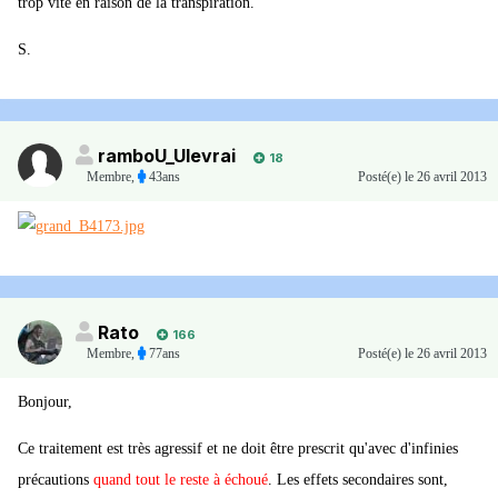
trop vite en raison de la transpiration.
S.
ramboU_Ulevrai
18
Membre
,
43ans
Posté(e)
le 26 avril 2013
Rato
166
Membre
,
77ans
Posté(e)
le 26 avril 2013
Bonjour,
Ce traitement est très agressif et ne doit être prescrit qu'avec d'infinies
précautions
quand tout le reste à échoué
. Les effets secondaires sont,