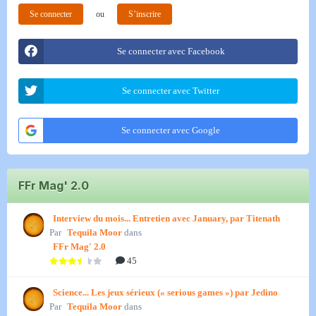
Se connecter
ou
S’inscrire
Se connecter avec Facebook
Se connecter avec Twitter
Se connecter avec Google
FFr Mag' 2.0
Interview du mois... Entretien avec January, par Titenath
Par
Tequila Moor
dans
FFr Mag' 2.0
45
Science... Les jeux sérieux (« serious games ») par Jedino
Par
Tequila Moor
dans