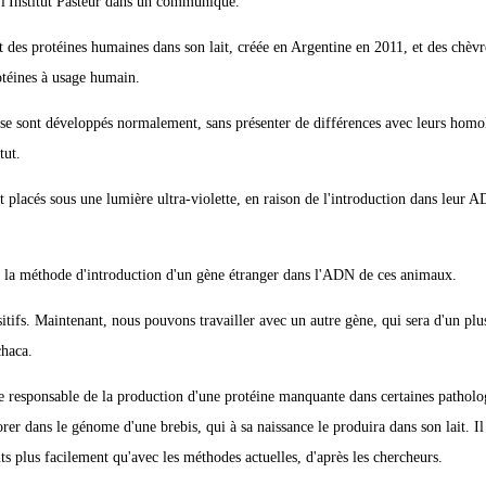
 l'Institut Pasteur dans un communiqué.
 des protéines humaines dans son lait, créée en Argentine en 2011, et des chèvr
otéines à usage humain.
se sont développés normalement, sans présenter de différences avec leurs hom
tut.
ont placés sous une lumière ultra-violette, en raison de l'introduction dans leur
é de la méthode d'introduction d'un gène étranger dans l'ADN de ces animaux.
sitifs. Maintenant, nous pouvons travailler avec un autre gène, qui sera d'un pl
chaca.
ne responsable de la production d'une protéine manquante dans certaines patholo
er dans le génome d'une brebis, qui à sa naissance le produira dans son lait. Il 
ts plus facilement qu'avec les méthodes actuelles, d'après les chercheurs.