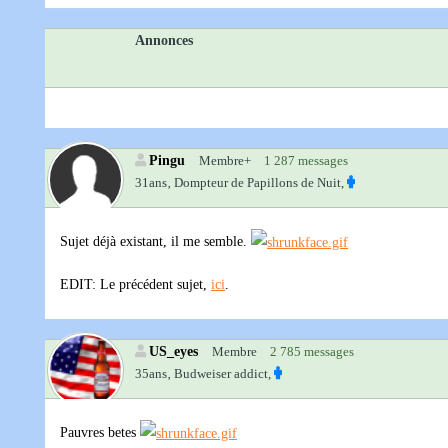
Annonces
Pingu
Membre+
1 287 messages
31ans‚
Dompteur de Papillons de Nuit,
Sujet déjà existant, il me semble.
EDIT: Le précédent sujet,
ici
.
US_eyes
Membre
2 785 messages
35ans‚
Budweiser addict,
Pauvres betes