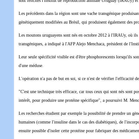
sont félicités l'Institut de reproduction animale Uruguay (IRAUy) et
Les précédents dans la région sont une vache transgénique produisant
génétiquement modifiées au Brésil, qui produisent également des pr
Les moutons uruguayens sont nés en octobre 2012 à l'IRAUy, où ils 
transgéniques, a indiqué à l'AFP Alejo Menchaca, président de l'Insti
Leur seule spécificité visible est d'être phosphorescents lorsqu'ils s
d'une méduse.
L'opération n'a pas de but en soi, si ce n'est de vérifier l'efficacit
"C'est une technique très efficace, car tous ceux qui sont nés sont po
intérêt, pour produire une protéine spécifique", a poursuivi M. Men
Les recherches étudient par exemple la possibilité de prendre un gè
humaines (comme l'insuline dans le cas des diabétiques), de l'incorpor
ensuite possible d'isoler cette protéine pour fabriquer des médicamen