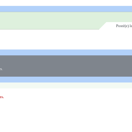
Posté(e)
l
es.
es.