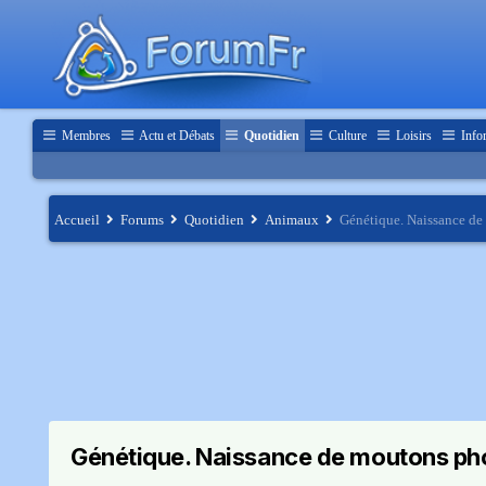
Membres
Actu et Débats
Quotidien
Culture
Loisirs
Info
Accueil
Forums
Quotidien
Animaux
Génétique. Naissance de
Génétique. Naissance de moutons p