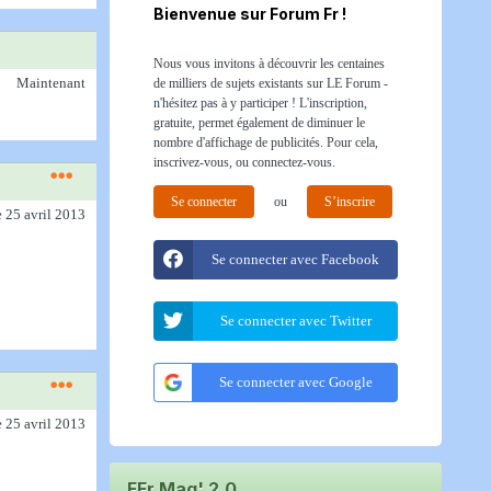
Bienvenue sur Forum Fr !
Nous vous invitons à découvrir les centaines
Maintenant
de milliers de sujets existants sur LE Forum -
n'hésitez pas à y participer ! L'inscription,
gratuite, permet également de diminuer le
nombre d'affichage de publicités. Pour cela,
inscrivez-vous, ou connectez-vous.
Se connecter
ou
S’inscrire
e 25 avril 2013
Se connecter avec Facebook
Se connecter avec Twitter
Se connecter avec Google
e 25 avril 2013
FFr Mag' 2.0