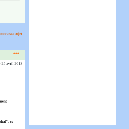
nouveau sujet
e 25 avril 2013
ement
dial", se