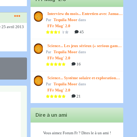
Interview du mois... Entretien avec January,
Par
par Titenath
Tequila Moor
dans
FFr Mag' 2.0
e 25 avril 2013
45
Science... Les jeux sérieux (« serious games
Par
») par Jedino
Tequila Moor
dans
FFr Mag' 2.0
16
Science... Système solaire et exploration
Par
spatiale, par Jedino
Tequila Moor
dans
FFr Mag' 2.0
21
Dire à un ami
Vous aimez Forum Fr ? Dites le à un ami !