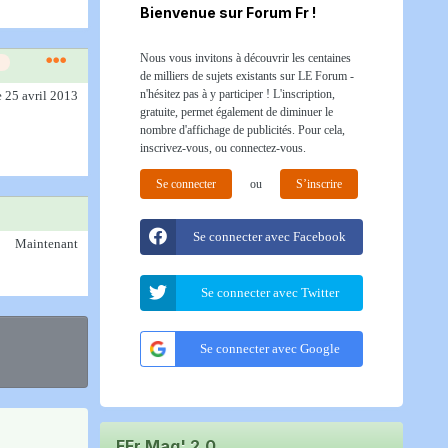
Bienvenue sur Forum Fr !
Nous vous invitons à découvrir les centaines
de milliers de sujets existants sur LE Forum -
n'hésitez pas à y participer ! L'inscription,
e 25 avril 2013
gratuite, permet également de diminuer le
nombre d'affichage de publicités. Pour cela,
inscrivez-vous, ou connectez-vous.
Se connecter
ou
S’inscrire
Se connecter avec Facebook
Maintenant
Se connecter avec Twitter
Se connecter avec Google
FFr Mag' 2.0