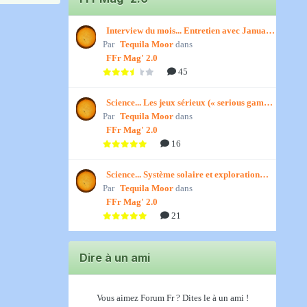
Interview du mois... Entretien avec January,
Par
par Titenath
Tequila Moor
dans
FFr Mag' 2.0
45
Science... Les jeux sérieux (« serious games
Par
») par Jedino
Tequila Moor
dans
FFr Mag' 2.0
16
Science... Système solaire et exploration
Par
spatiale, par Jedino
Tequila Moor
dans
FFr Mag' 2.0
21
Dire à un ami
Vous aimez Forum Fr ? Dites le à un ami !