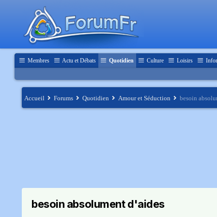
Membres
Actu et Débats
Quotidien
Culture
Loisirs
Info
Accueil
Forums
Quotidien
Amour et Séduction
besoin absolu
besoin absolument d'aides