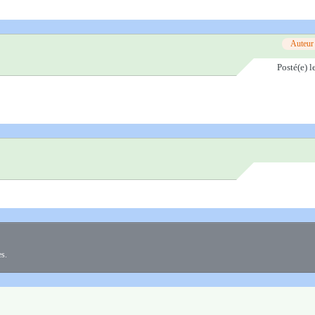
Auteur
Posté(e)
l
es.