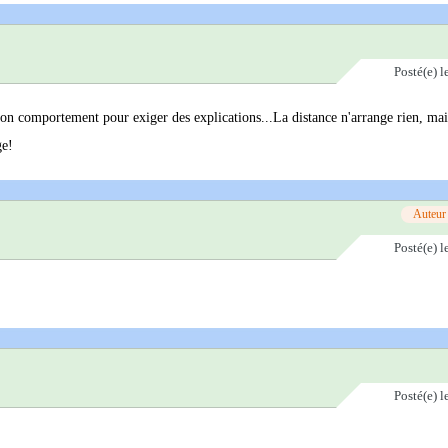
Posté(e)
l
à son comportement pour exiger des explications...La distance n'arrange rien, mai
ge!
Auteur
Posté(e)
l
Posté(e)
l