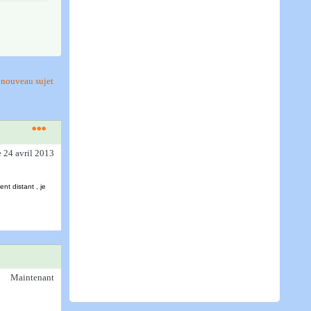
nouveau sujet
e 24 avril 2013
t distant , je
Maintenant