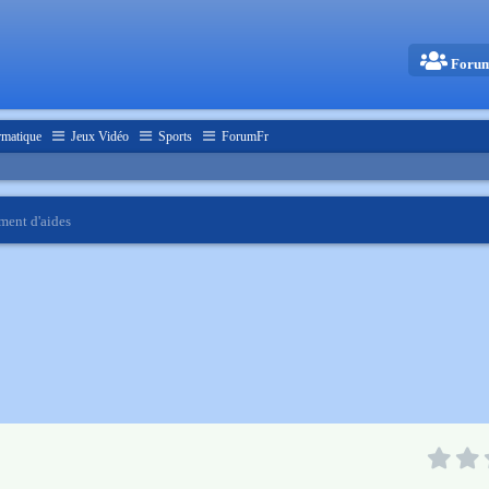
Foru
rmatique
Jeux Vidéo
Sports
ForumFr
ment d'aides