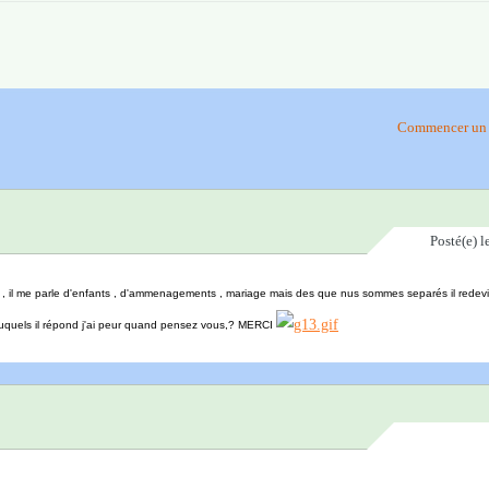
Commencer un 
Posté(e)
l
, il me parle d'enfants , d'ammenagements , mariage mais des que nus sommes separés il redevien
auquels il répond j'ai peur quand pensez vous,? MERCI