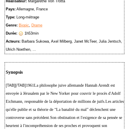
Réalisateur:
Margarethe Von Trotta
Pays:
Allemagne, France
Type:
Long-métrage
Genre:
Biopic
,
Drame
Durée:
1h53min
Acteurs:
Barbara Sukowa, Axel Milberg, Janet McTeer, Julia Jentsch,
Ulrich Noethen, ...
Synopsis
[TAB][/TAB]
1961La philosophe juive allemande Hannah Arendt est
envoyée à Jérusalem par le New Yorker pour couvrir le procès d'Adolf
Eichmann, responsable de la déportation de millions de juifs.Les articles
qu'elle publie et sa théorie de “La banalité du mal” déclenchent une
controverse sans précédent.Son obstination et l'exigence de sa pensée se
heurtent à l'incompréhension de ses proches et provoquent son