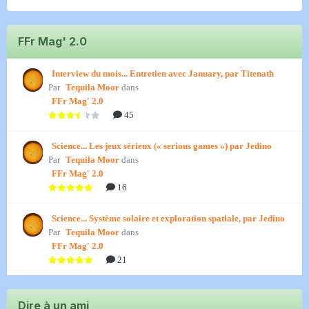
FFr Mag' 2.0
Interview du mois... Entretien avec January, par Titenath
Par
Tequila Moor
dans
FFr Mag' 2.0
45
Science... Les jeux sérieux (« serious games ») par Jedino
Par
Tequila Moor
dans
FFr Mag' 2.0
16
Science... Système solaire et exploration spatiale, par Jedino
Par
Tequila Moor
dans
FFr Mag' 2.0
21
Dire à un ami