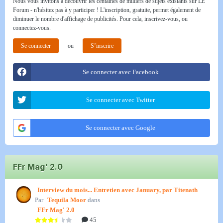
Nous vous invitons à découvrir les centaines de milliers de sujets existants sur LE
Forum - n'hésitez pas à y participer ! L'inscription, gratuite, permet également de
diminuer le nombre d'affichage de publicités. Pour cela, inscrivez-vous, ou
connectez-vous.
Se connecter
ou
S’inscrire
Se connecter avec Facebook
Se connecter avec Twitter
Se connecter avec Google
FFr Mag' 2.0
Interview du mois... Entretien avec January, par Titenath
Par
Tequila Moor
dans
FFr Mag' 2.0
45