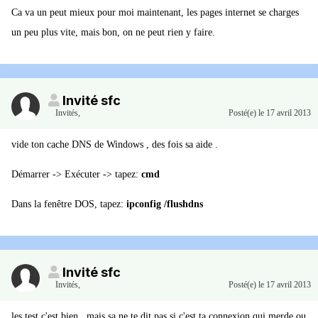
Ca va un peut mieux pour moi maintenant, les pages internet se charges
un peu plus vite, mais bon, on ne peut rien y faire.
Invité sfc
Invités
,
Posté(e)
le 17 avril 2013
vide ton cache DNS de Windows , des fois sa aide .
Démarrer -> Exécuter -> tapez:
cmd
Dans la fenêtre DOS, tapez:
ipconfig /flushdns
Invité sfc
Invités
,
Posté(e)
le 17 avril 2013
les test c'est bien , mais sa ne te dit pas si c'est ta connexion qui merde ou