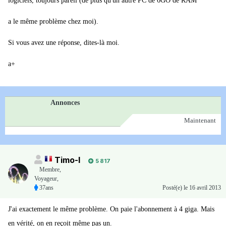
logiciels, toujours pareil (de plus qu'un autre PC de 6GO de RAM
a le même problème chez moi).
Si vous avez une réponse, dites-là moi.
a+
Annonces
Maintenant
Timo-I
5 817
Membre
,
Voyageur,
37ans
Posté(e)
le 16 avril 2013
J'ai exactement le même problème. On paie l'abonnement à 4 giga. Mais
en vérité, on en reçoit même pas un.