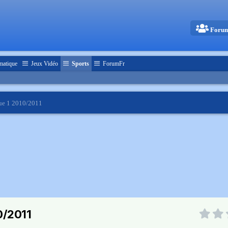
Foru
matique
Jeux Vidéo
Sports
ForumFr
gue 1 2010/2011
0/2011