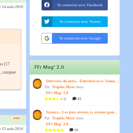
Se connecter avec Facebook
e 14 août 2010
Se connecter avec Twitter
Se connecter avec Google
no (17
FFr Mag' 2.0
e, compter
Interview du mois... Entretien avec January,
Par
par Titenath
Tequila Moor
dans
FFr Mag' 2.0
45
Science... Les jeux sérieux (« serious games
Par
») par Jedino
Tequila Moor
dans
FFr Mag' 2.0
e 15 août 2010
16