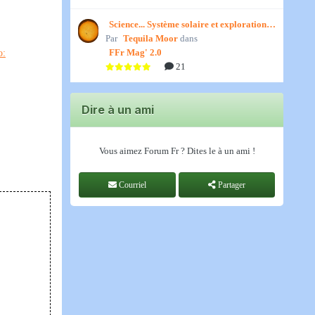
Science... Système solaire et exploration
Par
spatiale, par Jedino
Tequila Moor
dans
FFr Mag' 2.0
21
Dire à un ami
Vous aimez Forum Fr ? Dites le à un ami !
Courriel
Partager