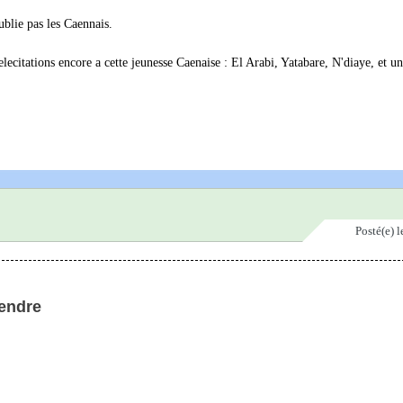
ublie pas les Caennais.
lecitations encore a cette jeunesse Caenaise : El Arabi, Yatabare, N'diaye, et u
Posté(e)
l
fendre