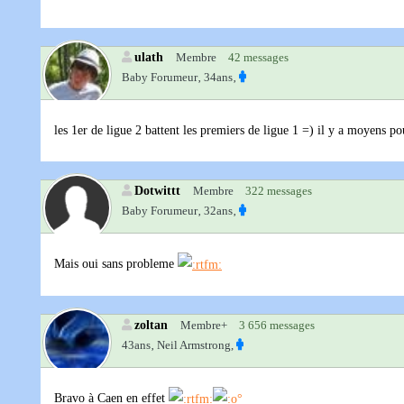
ulath
Membre
42 messages
Baby Forumeur‚
34ans‚
les 1er de ligue 2 battent les premiers de ligue 1 =) il y a moyens p
Dotwittt
Membre
322 messages
Baby Forumeur‚
32ans‚
Mais oui sans probleme
zoltan
Membre+
3 656 messages
43ans‚
Neil Armstrong,
Bravo à Caen en effet