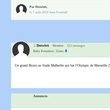
Par
Dotwittt
,
le 7 août 2010
dans
Football
Dotwittt
Membre
322 messages
Baby Forumeur‚
32ans‚
Un grand Bravo au Stade Malherbe qui bat l'Olympic de Marseille 
Annonces