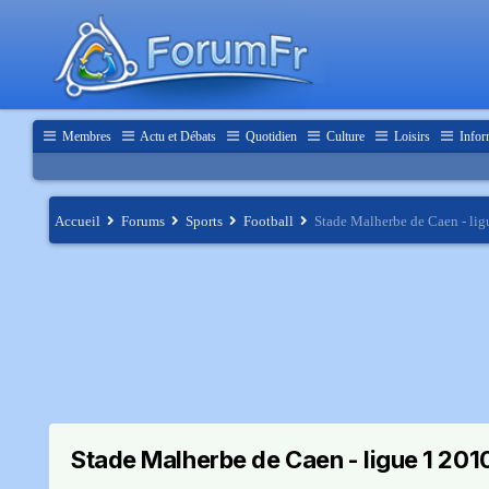
Membres
Actu et Débats
Quotidien
Culture
Loisirs
Infor
Accueil
Forums
Sports
Football
Stade Malherbe de Caen - li
Stade Malherbe de Caen - ligue 1 201