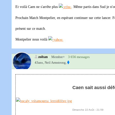
Et voilà Caen ne s'arrête plus
. Même partis dans Sud je n'o
Prochain Match Montpelier, en espérant continuer sur cette lancer. Fe
présent sur ce match.
Montpelier nous voilà
zoltan
Membre+
3 656 messages
43ans‚
Neil Armstrong,
Caen sait aussi dé
Dimanche 22 Août - 21:59