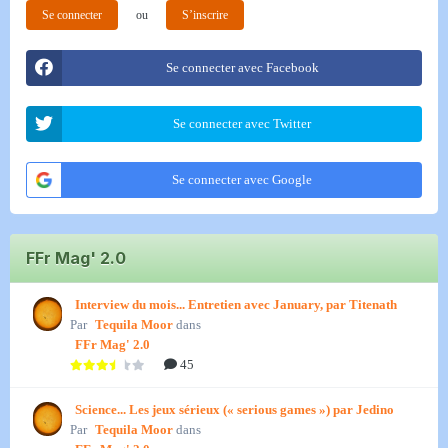
Se connecter
ou
S’inscrire
Se connecter avec Facebook
Se connecter avec Twitter
Se connecter avec Google
FFr Mag' 2.0
Interview du mois... Entretien avec January, par Titenath
Par
Tequila Moor
dans
FFr Mag' 2.0
45
Science... Les jeux sérieux (« serious games ») par Jedino
Par
Tequila Moor
dans