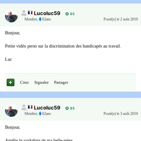
Lucoluc59
85
Membre
,
62ans
Posté(e)
le 2 août 2010
Bonjour,
Petite vidéo perso sur la discrimination des handicapés au travail.
Luc
Citer
Signaler
Partager
Lucoluc59
85
Membre
,
62ans
Posté(e)
le 3 août 2010
Bonjour,
Amélie le yorkshire de ma belle-mère