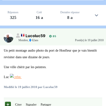
Réponses
Créé
Dernière réponse
325
16 a
8 a
Lucoluc59
85
Membre
,
62ans
Posté(e)
le 19 juillet 2010
Un petit montage audio photo du port de Honfleur que je vais bientôt
revisiter dans une dizaine de jours.
Une ville chérit par les peintres.
Luc
Modifié
le 19 juillet 2010
par Lucoluc59
Citer
Signaler
Partager