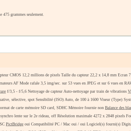
 de 475 grammes seulement.
apteur CMOS 12,2 millions de pixels Taille du capteur 22,2 x 14,8 mm Ecran 
llimateurs AF Mode rafale 3,5 img/sec. sur 53 vues en JPEG et sur 6 vues en R
ture
f/3,5 - f/5,6 Nettoyage de capteur Auto-nettoyage par train de vibrations
V
ative, sélective, spot Sensibilité (ISO) Auto, de 100 à 1600 Viseur (Type) Sys
 Format de carte mémoire SD card, SDHC Mémoire fournie non
Balance des bla
, synchro lente sur le 2e rideau, off Résolution maximale 4272 x 2848 pixels F
TSC
PictBridge
oui Compatibilité PC / Mac oui / oui Logiciel(s) fourni(s) Digit