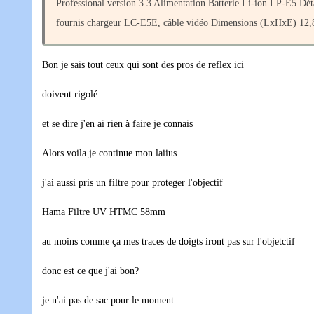
Professional version 3.3 Alimentation Batterie Li-ion LP-E5 Dé
fournis chargeur LC-E5E, câble vidéo Dimensions (LxHxE) 12,88
Bon je sais tout ceux qui sont des pros de reflex ici
doivent rigolé
et se dire j'en ai rien à faire je connais
Alors voila je continue mon laiius
j'ai aussi pris un filtre pour proteger l'objectif
Hama Filtre UV HTMC 58mm
au moins comme ça mes traces de doigts iront pas sur l'objetctif
donc est ce que j'ai bon?
je n'ai pas de sac pour le moment