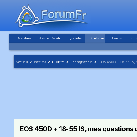
Membres
Actu et Débats
Quotidien
Culture
Loisirs
Info
Accueil
Forums
Culture
Photographie
EOS 450D + 18-55 IS, m
EOS 450D + 18-55 IS, mes questions de