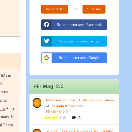
Se connecter
ou
S’inscrire
Se connecter avec Facebook
Se connecter avec Twitter
Se connecter avec Google
7,62 cm
AW
FFr Mag' 2.0
itesse
Interview du mois... Entretien avec January,
tème
Par
par Titenath
Tequila Moor
dans
ncs
Auto,
FFr Mag' 2.0
ormats de
45
al Photo
Science... Les jeux sérieux (« serious games