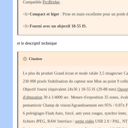
Compatible
PictBridge
.
<li>
Compact et léger
: Prise en main excellente pour un poids
<li>
Fourni avec un objectif 18-55 IS.
et le descriptif technique
Citation
Le plus du produit Grand écran et mode rafale 3,5 images/sec C
230 000 pixels Stabilisation du capteur non Mise au point 9 co
Objectif fourni (équivalent 24x36 ) 18-55 IS (29-88 mm)
Ouver
d'obturation
30 à 1/4000 sec. Mesure d'exposition 35 zones, évalu
pentamiroir Champ de vision/Agrandissement env.95% / 0,87x
6 préréglages Flash Auto, forcé, anti yeux rouges, synchro lente
fichiers JPEG, RAW Interface /
sortie vidéo
USB 2.0 / PAL, N