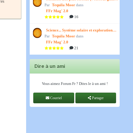
res
Par
») par Jedino
Tequila Moor
dans
FFr Mag' 2.0
16
Science... Système solaire et exploration
Par
spatiale, par Jedino
Tequila Moor
dans
FFr Mag' 2.0
21
Dire à un ami
Vous aimez Forum Fr ? Dites le à un ami !
Courriel
Partager