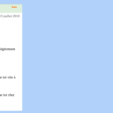
15 juillet 2010
r légèrement
e toi vite à
ne toi chez