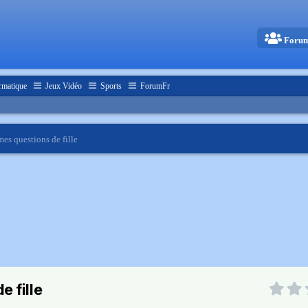
Foru
rmatique
Jeux Vidéo
Sports
ForumFr
es questions de fille
 fille