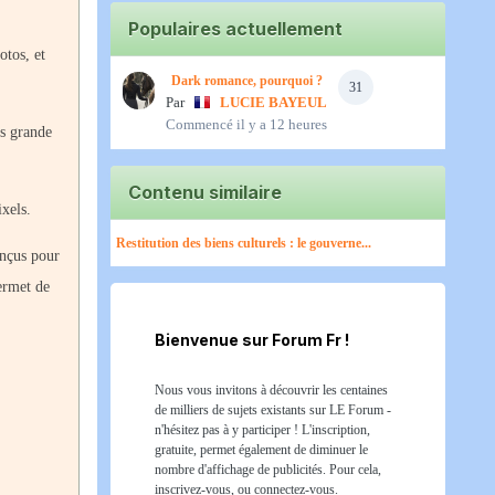
Populaires actuellement
otos, et
Dark romance, pourquoi ?
31
Par
LUCIE BAYEUL
Commencé
il y a 12 heures
ès grande
Contenu similaire
xels.
Restitution des biens culturels : le gouverne...
onçus pour
permet de
Bienvenue sur Forum Fr !
Nous vous invitons à découvrir les centaines
de milliers de sujets existants sur LE Forum -
n'hésitez pas à y participer ! L'inscription,
gratuite, permet également de diminuer le
nombre d'affichage de publicités. Pour cela,
inscrivez-vous, ou connectez-vous.