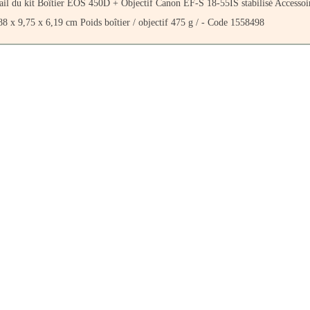
tail du kit Boîtier EOS 450D + Objectif Canon EF-S 18-55IS stabilisé Accessoi
 x 9,75 x 6,19 cm Poids boîtier / objectif 475 g / - Code 1558498