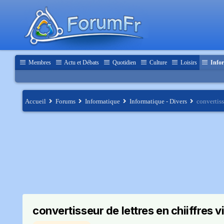
Membres
Actu et Débats
Quotidien
Culture
Loisirs
Infor
Accueil
Forums
Informatique
Informatique - Divers
convertiss
convertisseur de lettres en chiiffres v