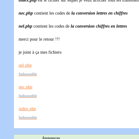
index.php
est le fichier sur lequel je veux afficher tous les traitemen
nec.php
contient les codes de
la conversion lettres en chiffres
nel.php
contient les codes de
la conversion chiffres en lettres
merci pour le retour !!!
je joint à ça mes fichiers
nel.php
Indisponible
nec.php
Indisponible
index.php
Indisponible
Annonces