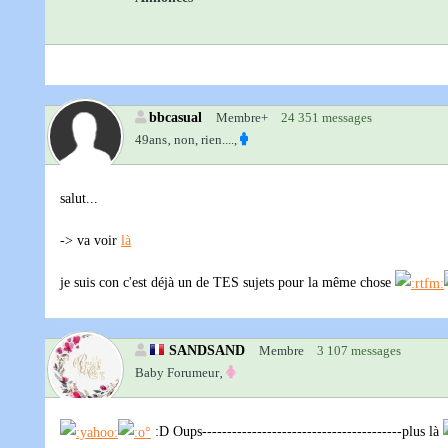
bbcasual
Membre+
24 351 messages
49ans‚
non, rien....,
salut...
-> va voir
là
je suis con c'est déjà un de TES sujets pour la même chose
SANDSAND
Membre
3 107 messages
Baby Forumeur‚
:D Oups----------------------------------------plus là