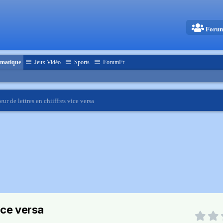
Foru
matique
Jeux Vidéo
Sports
ForumFr
eur de lettres en chiiffres vice versa
ice versa