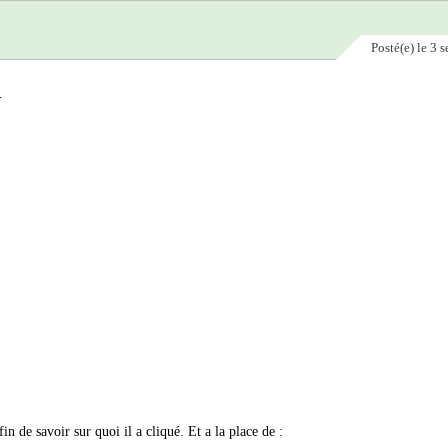
Posté(e)
le 3 
.
n de savoir sur quoi il a cliqué. Et a la place de :