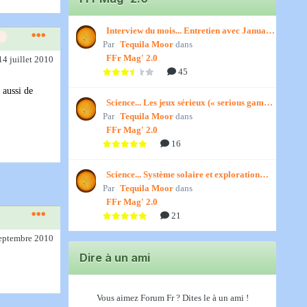
Interview du mois... Entretien avec January,
Par
par Titenath
Tequila Moor
dans
FFr Mag' 2.0
14 juillet 2010
45
 aussi de
Science... Les jeux sérieux (« serious games
Par
») par Jedino
Tequila Moor
dans
FFr Mag' 2.0
16
Science... Système solaire et exploration
Par
spatiale, par Jedino
Tequila Moor
dans
FFr Mag' 2.0
21
septembre 2010
Dire à un ami
Vous aimez Forum Fr ? Dites le à un ami !