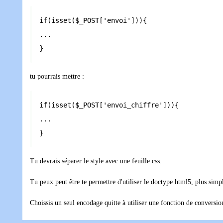
if(isset($_POST['envoi'])){

...

}
tu pourrais mettre :
if(isset($_POST['envoi_chiffre'])){

...

}
Tu devrais séparer le style avec une feuille css.
Tu peux peut être te permettre d'utiliser le doctype html5, plus simp
Choissis un seul encodage quitte à utiliser une fonction de conversion