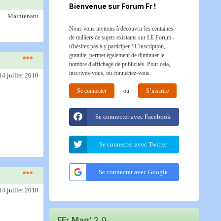
Bienvenue sur Forum Fr !
Maintenant
Nous vous invitons à découvrir les centaines
de milliers de sujets existants sur LE Forum -
n'hésitez pas à y participer ! L'inscription,
gratuite, permet également de diminuer le
nombre d'affichage de publicités. Pour cela,
inscrivez-vous, ou connectez-vous.
14 juillet 2010
Se connecter
ou
S’inscrire
Se connecter avec Facebook
Se connecter avec Twitter
Se connecter avec Google
14 juillet 2010
FFr Mag' 2.0