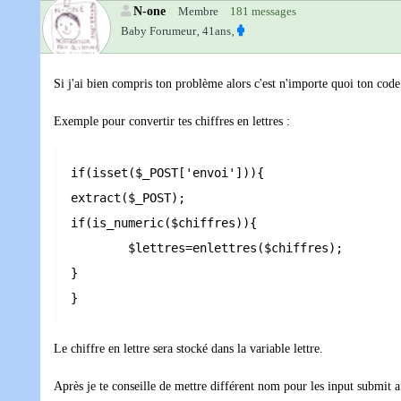
N-one
Membre
181 messages
Baby Forumeur‚
41ans‚
Si j'ai bien compris ton problème alors c'est n'importe quoi ton code
Exemple pour convertir tes chiffres en lettres :
if(isset($_POST['envoi'])){

extract($_POST);

if(is_numeric($chiffres)){

	$lettres=enlettres($chiffres);

}

}
Le chiffre en lettre sera stocké dans la variable lettre.
Après je te conseille de mettre différent nom pour les input submit afi