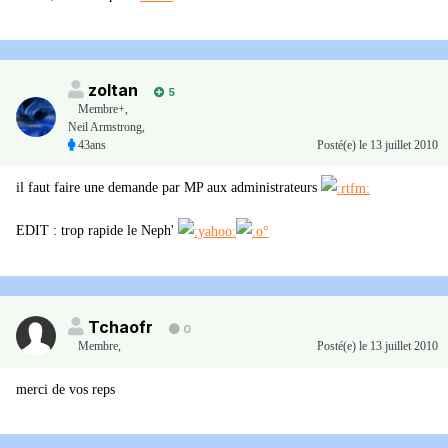
zoltan
5
Membre+,
Neil Armstrong,
43ans
Posté(e)
le 13 juillet 2010
il faut faire une demande par MP aux administrateurs
EDIT : trop rapide le Neph'
Tchaofr
0
Membre
,
Posté(e)
le 13 juillet 2010
merci de vos reps