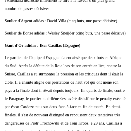
l'Allemand décroche finalement le titre à la faveur d'un plus grand
nombre de passes décisives.
Soulier d'Argent adidas : David Villa (cinq buts, une passe décisive)
Soulier de Bonze adidas : Wesley Sneijder (cinq buts, une passe décisive)
Gant d'Or adidas : Iker Casillas (Espagne)
Le gardien de l'équipe d'Espagne n'a encaissé que deux buts en Afrique
du Sud. Après la défaite de la Roja lors de son entrée en lice, contre la
Suisse, Casillas a su surmonter la pression et les critiques dont il était la
cible. Il a ensuite aligné des prestations de haut vol qui ont mené son
pays à la finale dont il rêvait depuis toujours. En quarts de finale, contre
le Paraguay, le portier madrilène s'est avéré décisif sur le penalty exécuté
par éscar Cardozo puis sur deux face-à-face en fin de match. En demi-
finales, il s'est de nouveau distingué en repoussant deux tentatives très
dangereuses de Piotr Trochowski et de Toni Kroos. é 29 ans, Casillas a