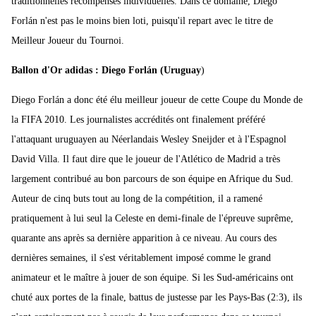
traditionnelles récompenses individuelles. Dans ce domaine, Diego
Forlán n'est pas le moins bien loti, puisqu'il repart avec le titre de
Meilleur Joueur du Tournoi.
Ballon d'Or adidas : Diego Forlán (Uruguay
)
Diego Forlán a donc été élu meilleur joueur de cette Coupe du Monde de
la FIFA 2010. Les journalistes accrédités ont finalement préféré
l'attaquant uruguayen au Néerlandais Wesley Sneijder et à l'Espagnol
David Villa. Il faut dire que le joueur de l'Atlético de Madrid a très
largement contribué au bon parcours de son équipe en Afrique du Sud.
Auteur de cinq buts tout au long de la compétition, il a ramené
pratiquement à lui seul la Celeste en demi-finale de l'épreuve suprême,
quarante ans après sa dernière apparition à ce niveau. Au cours des
dernières semaines, il s'est véritablement imposé comme le grand
animateur et le maître à jouer de son équipe. Si les Sud-américains ont
chuté aux portes de la finale, battus de justesse par les Pays-Bas (2:3), ils