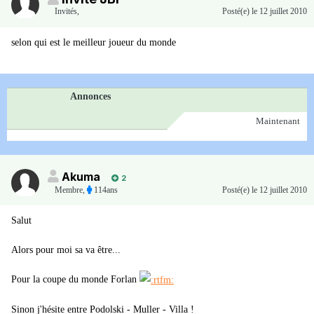
Invités
,
Posté(e)
le 12 juillet 2010
selon qui est le meilleur joueur du monde
Annonces
Maintenant
Akuma
2
Membre
,
114ans
Posté(e)
le 12 juillet 2010
Salut
Alors pour moi sa va être...
Pour la coupe du monde Forlan
Sinon j'hésite entre Podolski - Muller - Villa !