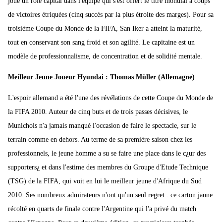
joué un rôle capital dans l'équipe qui s'est offert le titre mondial à coups
de victoires étriquées (cinq succès par la plus étroite des marges). Pour sa
troisième Coupe du Monde de la FIFA, San Iker a atteint la maturité,
tout en conservant son sang froid et son agilité. Le capitaine est un
modèle de professionnalisme, de concentration et de solidité mentale.
Meilleur Jeune Joueur Hyundai : Thomas Müller (Allemagne)
L'espoir allemand a été l'une des révélations de cette Coupe du Monde de
la FIFA 2010. Auteur de cinq buts et de trois passes décisives, le
Munichois n'a jamais manqué l'occasion de faire le spectacle, sur le
terrain comme en dehors. Au terme de sa première saison chez les
professionnels, le jeune homme a su se faire une place dans le c¿ur des
supporters¿ et dans l'estime des membres du Groupe d'Etude Technique
(TSG) de la FIFA, qui voit en lui le meilleur jeune d'Afrique du Sud
2010. Ses nombreux admirateurs n'ont qu'un seul regret : ce carton jaune
récolté en quarts de finale contre l'Argentine qui l'a privé du match