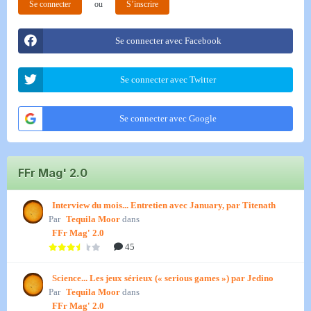
Se connecter
ou
S’inscrire
Se connecter avec Facebook
Se connecter avec Twitter
Se connecter avec Google
FFr Mag' 2.0
Interview du mois... Entretien avec January, par Titenath
Par
Tequila Moor
dans
FFr Mag' 2.0
45
Science... Les jeux sérieux (« serious games ») par Jedino
Par
Tequila Moor
dans
FFr Mag' 2.0