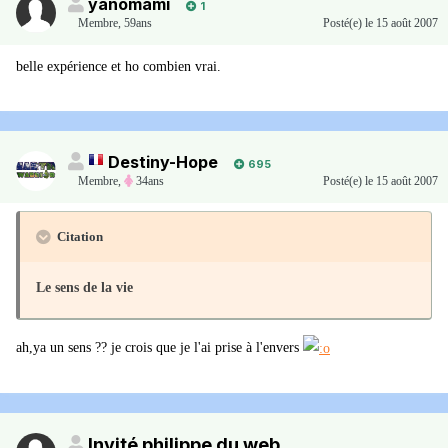
yanomami
1
Membre
,
59ans
Posté(e)
le 15 août 2007
belle expérience et ho combien vrai.
Destiny-Hope
695
Membre
,
34ans
Posté(e)
le 15 août 2007
Citation
Le sens de la vie
ah,ya un sens ?? je crois que je l'ai prise à l'envers
Invité philippe du web