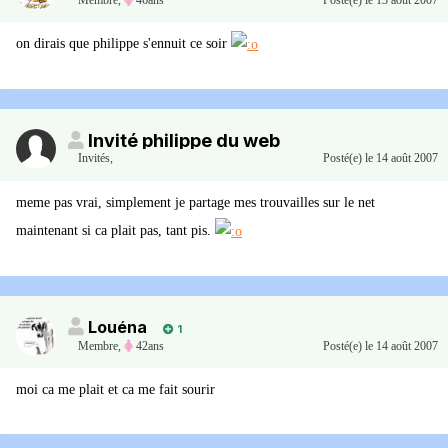
Membre
,
46ans
Posté(e)
le 13 août 2007
on dirais que philippe s'ennuit ce soir
Invité philippe du web
Invités
,
Posté(e)
le 14 août 2007
meme pas vrai, simplement je partage mes trouvailles sur le net
maintenant si ca plait pas, tant pis.
Louéna
1
Membre
,
42ans
Posté(e)
le 14 août 2007
moi ca me plait et ca me fait sourir