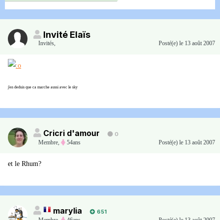
Invité Elaïs
Invités
,
Posté(e)
le 13 août 2007
j'en deduis que ca marche aussi avec le sky
Cricri d'amour
0
Membre
,
54ans
Posté(e)
le 13 août 2007
et le Rhum?
marylia
651