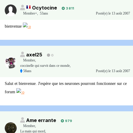
Ocytocine
3 811
Membre+,
53ans
Posté(e)
le 13 août 2007
bienvenue
axel25
0
Membre
,
coccinelle qui survit dans ce monde,
58ans
Posté(e)
le 13 août 2007
Salut et bienvenue. J'espère que tes neurones pourront fonctionner sur ce
forum
Ame errante
979
Membre
,
La main qui mord,