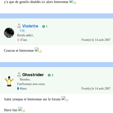
y'a que de gentils obsédés ici alors bienvenue
Violette
1
VIP
,
Breizh addict ,
47ans
Posté(e)
le 14 août 2007
Coucou et bienvenue
Ghostrider
2
Membre
,
Fant'homme mot-coeur,
46ans
Posté(e)
le 14 août 2007
Salut yesepas et bienvenue sur le forum
Have fun