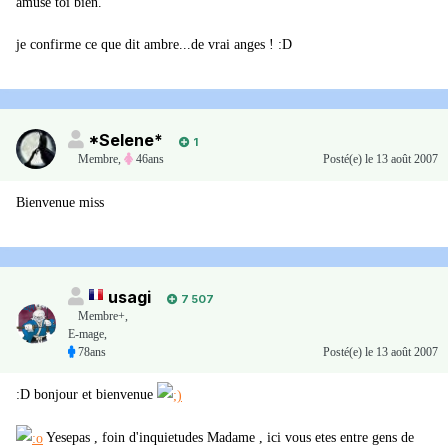
amuse toi bien.
je confirme ce que dit ambre...de vrai anges ! :D
*Selene*
1
Membre
,
46ans
Posté(e)
le 13 août 2007
Bienvenue miss
usagi
7 507
Membre+,
E-mage,
78ans
Posté(e)
le 13 août 2007
:D bonjour et bienvenue
Yesepas , foin d'inquietudes Madame , ici vous etes entre gens de