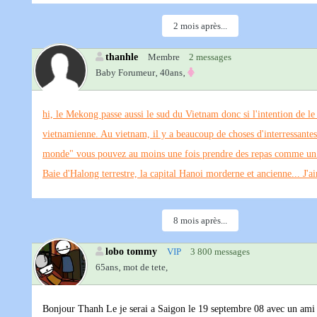
2 mois après...
thanhle
Membre
2 messages
Baby Forumeur‚
40ans‚
hi, le Mekong passe aussi le sud du Vietnam donc si l'intention de le
vietnamienne. Au vietnam, il y a beaucoup de choses d'interressante
monde" vous pouvez au moins une fois prendre des repas comme un ro
Baie d'Halong terrestre, la capital Hanoi morderne et ancienne... J'
8 mois après...
lobo tommy
VIP
3 800 messages
65ans‚
mot de tete,
Bonjour Thanh Le je serai a Saigon le 19 septembre 08 avec un ami , e