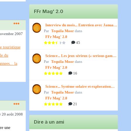
FFr Mag' 2.0
Interview du mois... Entretien avec January,
Par
par Titenath
Tequila Moor
dans
novembre 2007
FFr Mag' 2.0
45
e touristique
le du
Science... Les jeux sérieux (« serious games
Par
») par Jedino
Tequila Moor
dans
nnees... la
FFr Mag' 2.0
16
Science... Système solaire et exploration
Par
spatiale, par Jedino
Tequila Moor
dans
FFr Mag' 2.0
21
e 20 août 2008
Dire à un ami
ire une