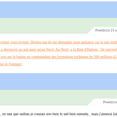
Posté(e)
le 21 
 visiter vous revient. Hesitez pas de me demander mon assitance car je suis guid
s a decouvrir au sud ainsi qu'au Nord. Au Nord, a la Baie d'Halong, "8e merveil
is sur le bateau en comtemplant des formations rocheuses de 500 millions d'a
aime le Vietnam!
Posté(e)
l
n tant que sudiste je connais tres bien le sud bien entendu , mais j'aimerai fa