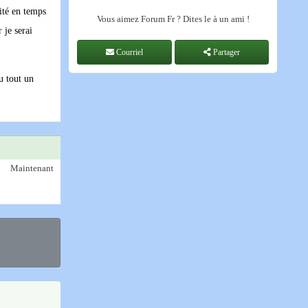
ité en temps
Vous aimez Forum Fr ? Dites le à un ami !
 je serai
Courriel
Partager
u tout un
Maintenant