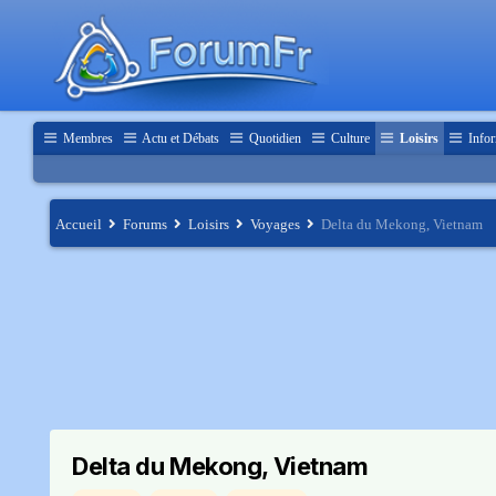
Membres
Actu et Débats
Quotidien
Culture
Loisirs
Infor
Accueil
Forums
Loisirs
Voyages
Delta du Mekong, Vietnam
Delta du Mekong, Vietnam