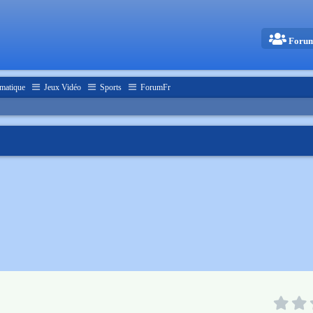
Foru
matique
Jeux Vidéo
Sports
ForumFr