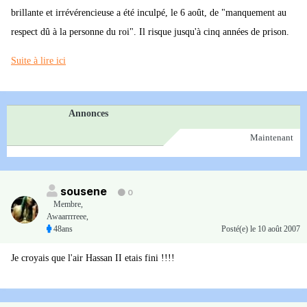
brillante et irrévérencieuse a été inculpé, le 6 août, de "manquement au
respect dû à la personne du roi". Il risque jusqu'à cinq années de prison.
Suite à lire ici
Annonces
Maintenant
sousene
0
Membre
,
Awaarrrreee,
48ans
Posté(e)
le 10 août 2007
Je croyais que l'air Hassan II etais fini !!!!