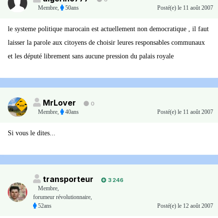
Membre
,
50ans
Posté(e)
le 11 août 2007
le systeme politique marocain est actuellement non democratique , il faut
laisser la parole aux citoyens de choisir leures responsables communaux
et les député librement sans aucune pression du palais royale
MrLover
0
Membre
,
40ans
Posté(e)
le 11 août 2007
Si vous le dites...
transporteur
3 246
Membre
,
forumeur révolutionnaire,
52ans
Posté(e)
le 12 août 2007