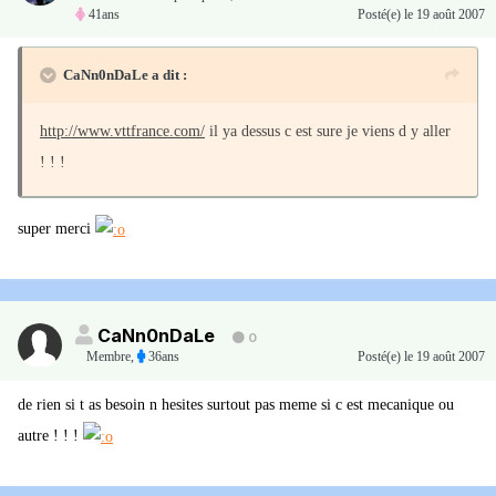
41ans
Posté(e)
le 19 août 2007
CaNn0nDaLe a dit :
http://www.vttfrance.com/
il ya dessus c est sure je viens d y aller
! ! !
super merci
CaNn0nDaLe
0
Membre
,
36ans
Posté(e)
le 19 août 2007
de rien si t as besoin n hesites surtout pas meme si c est mecanique ou
autre ! ! !