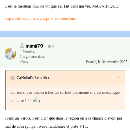
C'est le meilleur tour de vtt que j'ai fait dans ma vie, MAGNIFIQUE!
http://celine.ntic.fr/www.pilat-evasion.com/
mimii79
0
Membre
,
The girl next door,
46ans
Posté(e)
le 10 novembre 2007
CaNn0nDaLe a dit :
de rien si t as besoin n hesites surtout pas meme si c est mecanique
ou autre ! ! !
Tiens un Varois, c'est clair que dans la région on à la chance d'avoir pas
mal de coin sympa niveau randonnée et piste VTT.