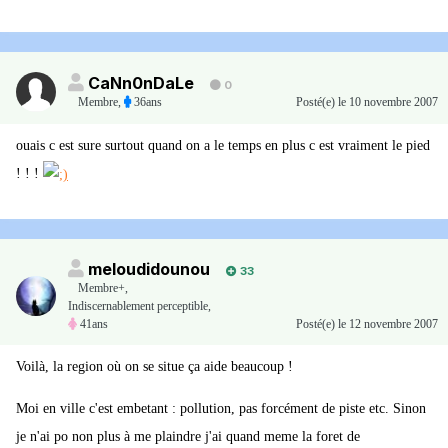
CaNn0nDaLe
0
Membre
,
36ans
Posté(e)
le 10 novembre 2007
ouais c est sure surtout quand on a le temps en plus c est vraiment le pied
! ! !
meloudidounou
33
Membre+,
Indiscernablement perceptible,
41ans
Posté(e)
le 12 novembre 2007
Voilà, la region où on se situe ça aide beaucoup !
Moi en ville c'est embetant : pollution, pas forcément de piste etc. Sinon
je n'ai po non plus à me plaindre j'ai quand meme la foret de