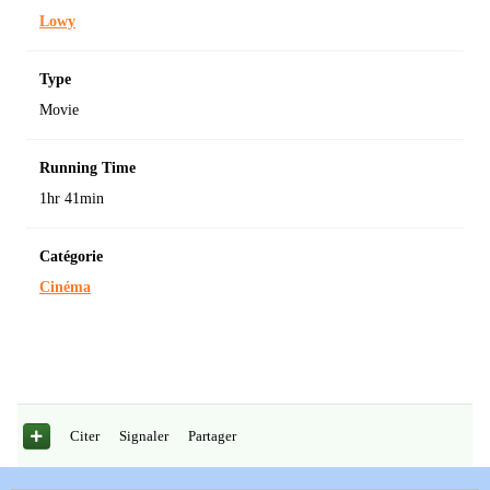
Lowy
Type
Movie
Running Time
1hr 41min
Catégorie
Cinéma
Citer
Signaler
Partager