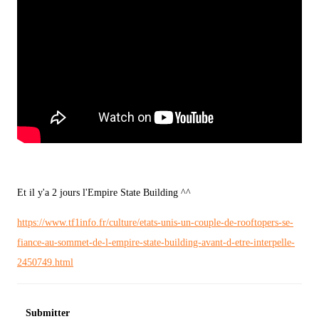
Et il y'a 2 jours l'Empire State Building ^^
https://www.tf1info.fr/culture/etats-unis-un-couple-de-rooftopers-se-
fiance-au-sommet-de-l-empire-state-building-avant-d-etre-interpelle-
2450749.html
Submitter