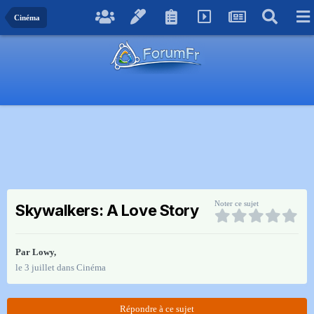
Cinéma
Noter ce sujet
Skywalkers: A Love Story
Par
Lowy
,
le 3 juillet
dans
Cinéma
Répondre à ce sujet