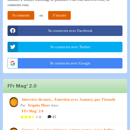
connectez-vous.
Se connecter
ou
S’inscrire
Se connecter avec Facebook
Se connecter avec Twitter
Se connecter avec Google
FFr Mag' 2.0
Interview du mois... Entretien avec January, par Titenath
Par
Tequila Moor
dans
FFr Mag' 2.0
45
Science... Les jeux sérieux (« serious games ») par Jedino