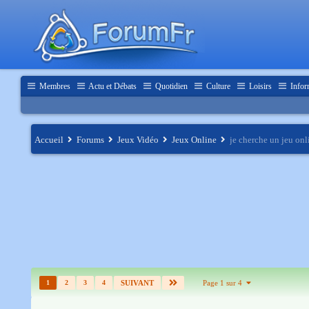
Membres
Actu et Débats
Quotidien
Culture
Loisirs
Infor
Accueil
Forums
Jeux Vidéo
Jeux Online
je cherche un jeu onl
1
2
3
4
SUIVANT
Page 1 sur 4