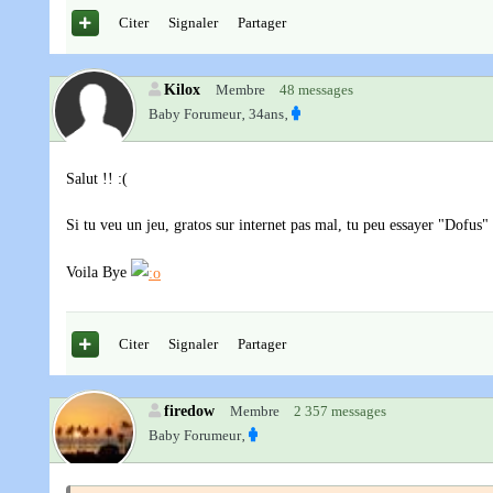
Citer
Signaler
Partager
Kilox
Membre
48 messages
Baby Forumeur‚
34ans‚
Salut !! :(
Si tu veu un jeu, gratos sur internet pas mal, tu peu essayer "Dofus"
Voila Bye
Citer
Signaler
Partager
firedow
Membre
2 357 messages
Baby Forumeur‚