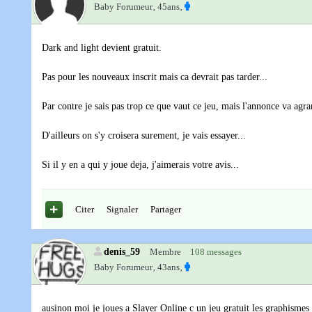
Baby Forumeur‚
45ans‚
Dark and light devient gratuit.
Pas pour les nouveaux inscrit mais ca devrait pas tarder...
Par contre je sais pas trop ce que vaut ce jeu, mais l'annonce va agra
D'ailleurs on s'y croisera surement, je vais essayer...
Si il y en a qui y joue deja, j'aimerais votre avis...
Citer
Signaler
Partager
denis_59
Membre
108 messages
Baby Forumeur‚
43ans‚
ausinon moi je joues a Slayer Online c un jeu gratuit les graphismes