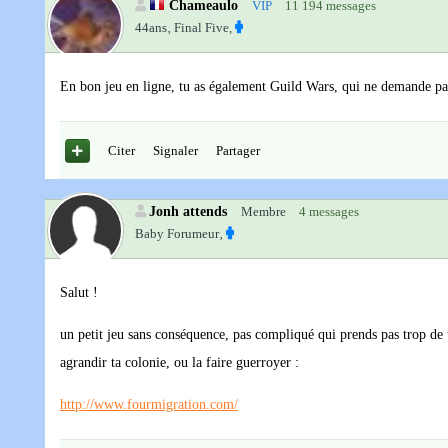
Chameaulo
VIP
11 194 messages
44ans‚
Final Five,
En bon jeu en ligne, tu as également Guild Wars, qui ne demande pas
Citer
Signaler
Partager
Jonh attends
Membre
4 messages
Baby Forumeur‚
Salut !
un petit jeu sans conséquence, pas compliqué qui prends pas trop de t
agrandir ta colonie, ou la faire guerroyer :
http://www.fourmigration.com/