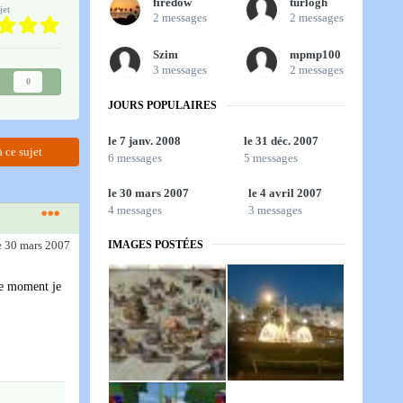
firedow
turlogh
jet
2 messages
2 messages
Szim
mpmp100
3 messages
2 messages
0
JOURS POPULAIRES
le 7 janv. 2008
le 31 déc. 2007
 ce sujet
6 messages
5 messages
le 30 mars 2007
le 4 avril 2007
4 messages
3 messages
IMAGES POSTÉES
e 30 mars 2007
 ce moment je