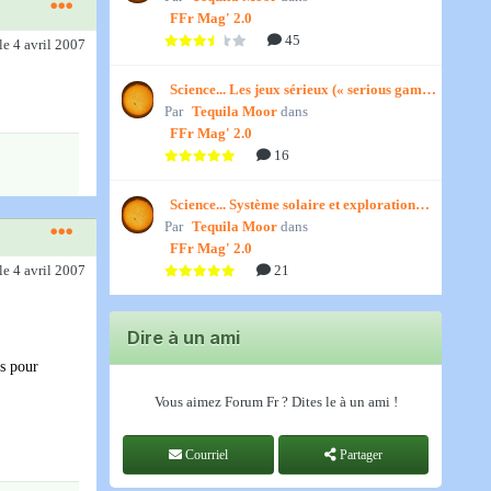
FFr Mag' 2.0
45
le 4 avril 2007
Science... Les jeux sérieux (« serious games
Par
») par Jedino
Tequila Moor
dans
FFr Mag' 2.0
16
Science... Système solaire et exploration
Par
spatiale, par Jedino
Tequila Moor
dans
FFr Mag' 2.0
21
le 4 avril 2007
Dire à un ami
is pour
Vous aimez Forum Fr ? Dites le à un ami !
Courriel
Partager