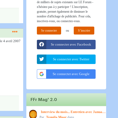
de milliers de sujets existants sur LE Forum -
n'hésitez pas à y participer ! L'inscription,
gratuite, permet également de diminuer le
nombre d'affichage de publicités. Pour cela,
inscrivez-vous, ou connectez-vous.
Se connecter
ou
S’inscrire
le 4 avril 2007
Se connecter avec Facebook
Se connecter avec Twitter
Se connecter avec Google
FFr Mag' 2.0
Interview du mois... Entretien avec January,
Par
par Titenath
Tequila Moor
dans