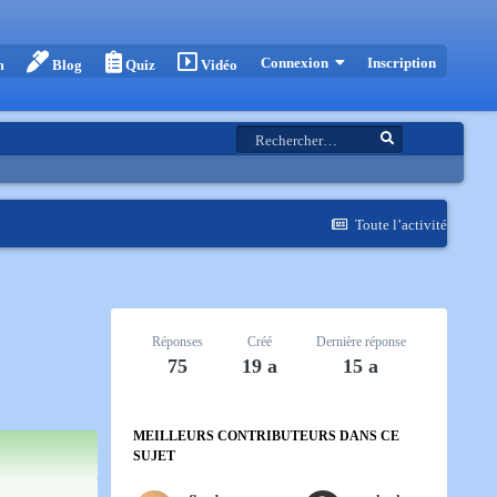
Inscription
Connexion
m
Blog
Quiz
Vidéo
Toute l’activité
Réponses
Créé
Dernière réponse
75
19 a
15 a
MEILLEURS CONTRIBUTEURS DANS CE
SUJET