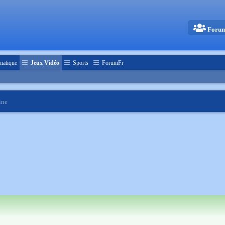
Foru
matique
Jeux Vidéo
Sports
ForumFr
ine