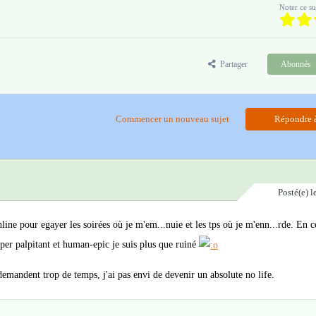
Noter ce su
Partager
Abonnés
Commencer un nouveau sujet
Répondre à
Posté(e)
l
online pour egayer les soirées où je m'em...nuie et les tps où je m'enn...rde. En
er palpitant et human-epic je suis plus que ruiné
 demandent trop de temps, j'ai pas envi de devenir un absolute no life.