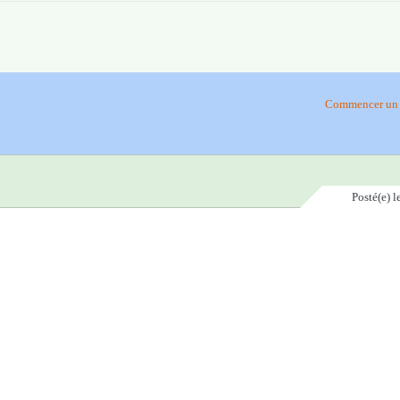
Commencer un 
Posté(e)
l