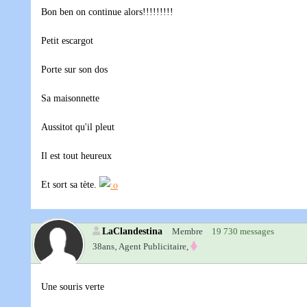
Bon ben on continue alors!!!!!!!!!
Petit escargot
Porte sur son dos
Sa maisonnette
Aussitot qu'il pleut
Il est tout heureux
Et sort sa tète.
LaClandestina
Membre
19 730 messages
38ans‚
Agent Publicitaire,
Une souris verte