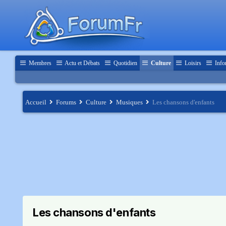
Membres
Actu et Débats
Quotidien
Culture
Loisirs
Info
Accueil
Forums
Culture
Musiques
Les chansons d'enfants
Les chansons d'enfants