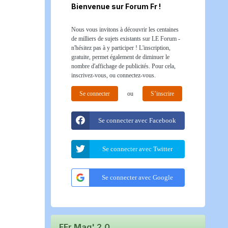
Bienvenue sur Forum Fr !
Nous vous invitons à découvrir les centaines
de milliers de sujets existants sur LE Forum -
n'hésitez pas à y participer ! L'inscription,
gratuite, permet également de diminuer le
nombre d'affichage de publicités. Pour cela,
inscrivez-vous, ou connectez-vous.
Se connecter
ou
S’inscrire
Se connecter avec Facebook
Se connecter avec Twitter
Se connecter avec Google
FFr Mag' 2.0