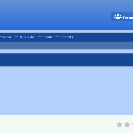
Foru
rmatique
Jeux Vidéo
Sports
ForumFr