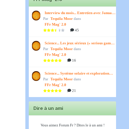
Interview du mois... Entretien avec January,
Par
par Titenath
Tequila Moor
dans
FFr Mag' 2.0
45
Science... Les jeux sérieux (« serious games
Par
») par Jedino
Tequila Moor
dans
FFr Mag' 2.0
16
Science... Système solaire et exploration
Par
spatiale, par Jedino
Tequila Moor
dans
FFr Mag' 2.0
21
Dire à un ami
Vous aimez Forum Fr ? Dites le à un ami !