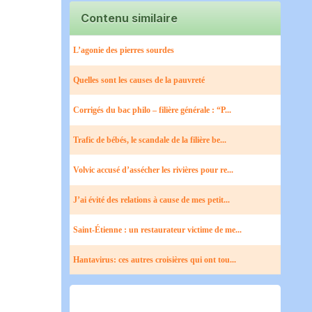
Contenu similaire
L’agonie des pierres sourdes
Quelles sont les causes de la pauvreté
Corrigés du bac philo – filière générale : “P...
Trafic de bébés, le scandale de la filière be...
Volvic accusé d’assécher les rivières pour re...
J’ai évité des relations à cause de mes petit...
Saint-Étienne : un restaurateur victime de me...
Hantavirus: ces autres croisières qui ont tou...