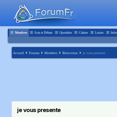
Membres
Actu et Débats
Quotidien
Culture
Loisirs
Infor
Accueil
Forums
Membres
Bienvenue
je vous presente
je vous presente