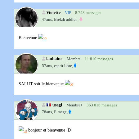
Violette
VIP
8 748 messages
47ans‚
Breizh addict ,
Bienvenue
laubaine
Membre
11 810 messages
57ans‚
esprit libre,
SALUT soit le bienvenue
usagi
Membre+
363 016 messages
78ans‚
E-mage,
bonjour et bienvenue :D