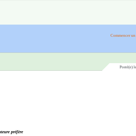
Commencer un 
Posté(e)
l
teure préfère