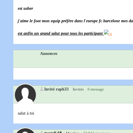
est usher
j'aime le foot mon equip préfère dans l'europe fc barcelone mes 
est anfin un grand salut pour tous les participant
Annonces
Invité raph33
Invités
0 message
salut à toi