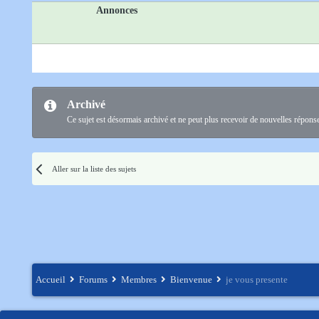
Annonces
Archivé
Ce sujet est désormais archivé et ne peut plus recevoir de nouvelles répons
Aller sur la liste des sujets
Accueil
Forums
Membres
Bienvenue
je vous presente