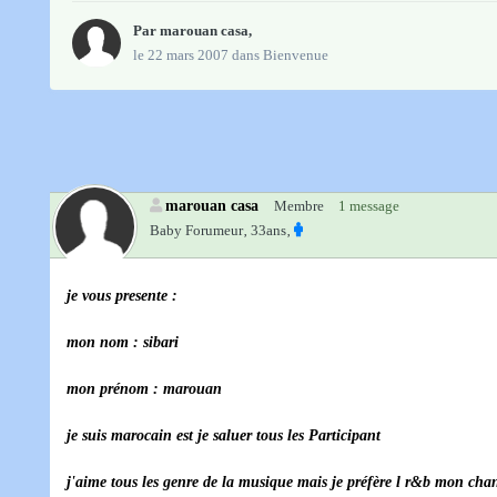
Par
marouan casa
,
le 22 mars 2007
dans
Bienvenue
marouan casa
Membre
1 message
Baby Forumeur‚
33ans‚
je vous presente :
mon nom : sibari
mon prénom : marouan
je suis marocain est je saluer tous les Participant
j'aime tous les genre de la musique mais je préfère l r&b mon chan