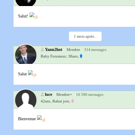
Salut!
1 mois après...
Yann2hot
Membre
314 messages
Baby Forumeur‚
38ans‚
Salut
luce
Membre+
16 596 messages
42ans‚
Rabat joie,
Bienvenue