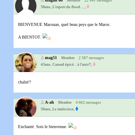
magali 68
Membre
22 941 messages
58ans‚
L'espoir du flood.....,
BIENVENUE Marouan, quel beau peys que le Maroc.
A BIENTOT.
mag51
Membre
2 587 messages
43ans‚
Canard épicé... à l'anis!!,
chalut!!
A-ah
Membre
4 662 messages
56ans‚
Le malicieux,
Enchanté. Sois le bienvenue.