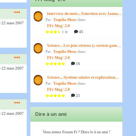
Interview du mois... Entretien avec January,
Par
par Titenath
Tequila Moor
dans
e 22 mars 2007
FFr Mag' 2.0
45
Science... Les jeux sérieux (« serious games
Par
») par Jedino
Tequila Moor
dans
FFr Mag' 2.0
16
e 22 mars 2007
Science... Système solaire et exploration
Par
spatiale, par Jedino
Tequila Moor
dans
FFr Mag' 2.0
21
Dire à un ami
e 22 mars 2007
Vous aimez Forum Fr ? Dites le à un ami !