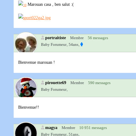
Marouan casa , ben salut :(
portraitiste
Membre
56 messages
Baby Forumeur‚
54ans‚
Bienvenue marouan !
pirouette69
Membre
590 messages
Baby Forumeur‚
Bienvenue!!
magya
Membre
10 951 messages
Baby Forumeur‚
51ans‚