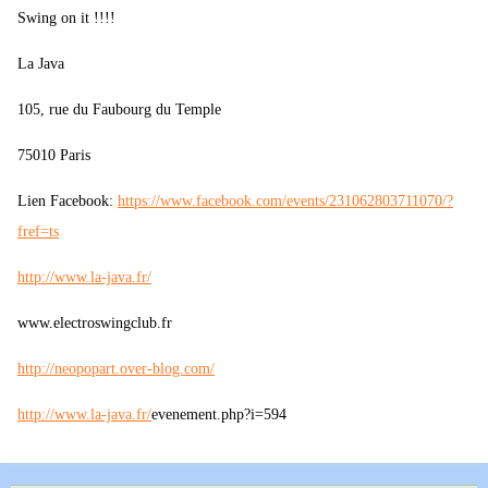
Swing on it !!!!
La Java
105, rue du Faubourg du Temple
75010 Paris
Lien Facebook:
https://www.facebook.com/events/231062803711070/?
fref=ts
http://www.la-java.fr/
www.electroswingclub.fr
http://neopopart.over-blog.com/
http://www.la-java.fr/
evenement.php?i=594