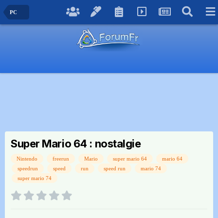
PC
Super Mario 64 : nostalgie
Nintendo
freerun
Mario
super mario 64
mario 64
speedrun
speed
run
speed run
mario 74
super mario 74